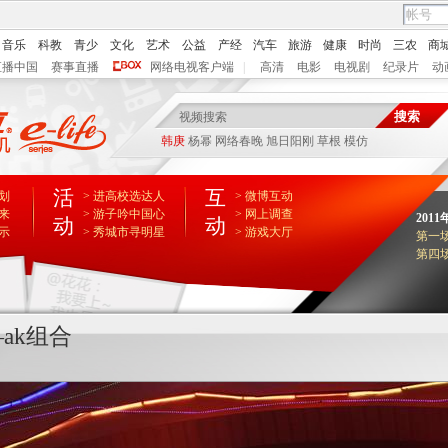
音乐
科教
青少
文化
艺术
公益
产经
汽车
旅游
健康
时尚
三农
商
直播中国
赛事直播
网络电视客户端
|
高清
电影
电视剧
纪录片
动
韩庚
杨幂
网络春晚
旭日阳刚
草根
模仿
活
互
策划
> 进高校选达人
> 微博互动
道来
> 游子吟中国心
> 网上调查
201
动
动
展示
> 秀城市寻明星
> 游戏大厅
第一
第四
—ak组合