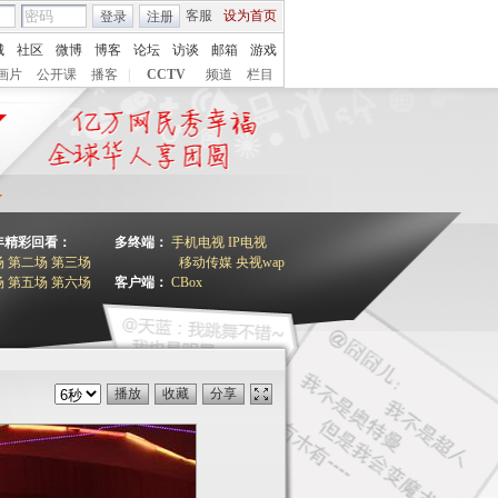
客服
设为首页
登录
注册
城
社区
微博
博客
论坛
访谈
邮箱
游戏
画片
公开课
播客
|
CCTV
频道
栏目
1年精彩回看：
多终端：
手机电视
IP电视
场
第二场
第三场
移动传媒
央视wap
场
第五场
第六场
客户端：
CBox
播放
收藏
分享