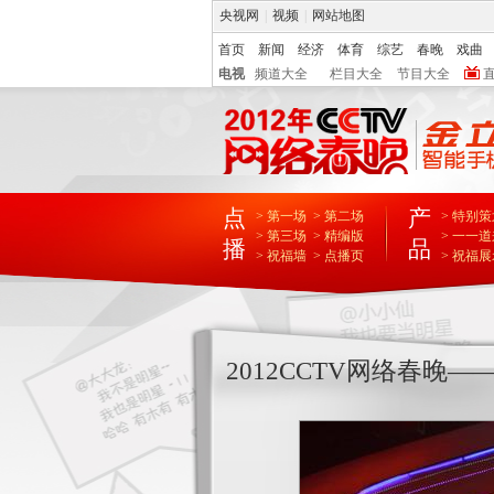
央视网
|
视频
|
网站地图
首页
新闻
经济
体育
综艺
春晚
戏曲
电视
频道大全
栏目大全
节目大全
点
产
> 第一场
> 第二场
> 特别
> 第三场
> 精编版
> 一一
播
品
> 祝福墙
> 点播页
> 祝福
2012CCTV网络春晚—