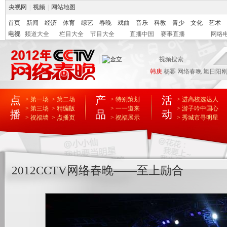
央视网
|
视频
|
网站地图
首页
新闻
经济
体育
综艺
春晚
戏曲
音乐
科教
青少
文化
艺术
电视
频道大全
栏目大全
节目大全
直播中国
赛事直播
网络
韩庚
杨幂
网络春晚
旭日阳
点
产
活
> 第一场
> 第二场
> 特别策划
> 进高校选达人
> 第三场
> 精编版
> 一一道来
> 游子吟中国心
播
品
动
> 祝福墙
> 点播页
> 祝福展示
> 秀城市寻明星
2012CCTV网络春晚——至上励合