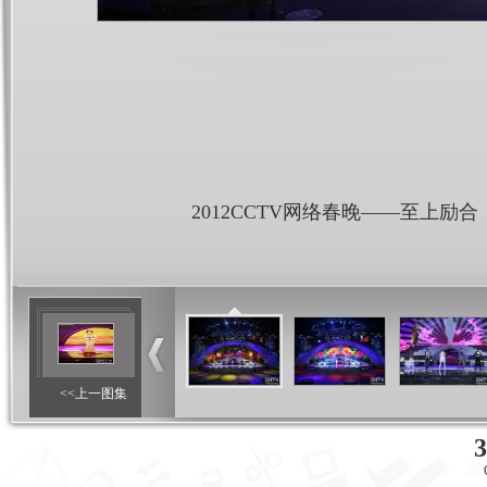
2012CCTV网络春晚——至上励合
<<上一图集
3