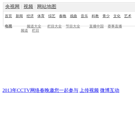
央视网
|
视频
|
网站地图
首页
新闻
经济
体育
综艺
春晚
戏曲
音乐
科教
青少
文化
艺术
电视
频道大全
栏目大全
节目大全
直播中国
赛事直播
频道
栏目
2013年CCTV网络春晚邀您一起参与
上传视频
微博互动