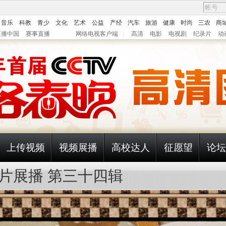
音乐
科教
青少
文化
艺术
公益
产经
汽车
旅游
健康
时尚
三农
商
直播中国
赛事直播
网络电视客户端
|
高清
电影
电视剧
纪录片
动
上传视频
视频展播
高校达人
征愿望
论坛
照片展播 第三十四辑