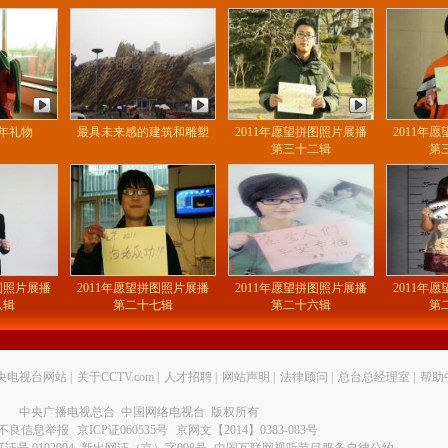
年礼物
最具未来感的建筑和雕塑
2011年愿望拼图照片展播
2011年
第三十二辑
第
拼图照片展播
2011年愿望拼图照片展播
2011年愿望拼图照片展播
2011年
八辑
第二十七辑
第二十六辑
第
央电视台网站
|
关于CCTV.com
|
人才招聘
|
网站声明
|
法律顾问
|
总台总经理室
|
帮助
中央广播电视总台 中国网络电视台 版权所有
不良信息举报
京ICP证060535号
京网文【2014】0383-083号