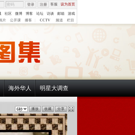
客服
设为首页
登录
注册
城
社区
微博
博客
论坛
访谈
邮箱
游戏
画片
公开课
播客
|
CCTV
频道
栏目
海外华人
明星大调查
播放
收藏
分享