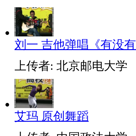
刘一 吉他弹唱《有没
上传者: 北京邮电大学
艾玛 原创舞蹈