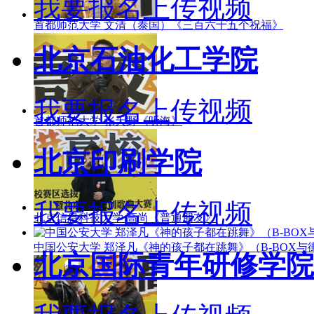
我要报名
上传视频
首都师范大学 文清（泰国）《三百六十五个祝福》
北京石油化工学院
我要报名
上传视频
首都师范大学 张天野《听海》
北京印刷学院
我要报名
上传视频
北京信息科技大学 高尚《普通朋友》
中国公安大学 郑泽凡《神的孩子都在跳舞》（B-BOX与
北京国际青年研修学院