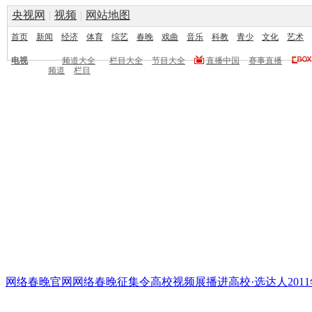
央视网
|
视频
|
网站地图
首页
新闻
经济
体育
综艺
春晚
戏曲
音乐
科教
青少
文化
艺术
电视
频道大全
栏目大全
节目大全
直播中国
赛事直播
频道
栏目
网络春晚官网
网络春晚征集令
高校视频展播
进高校·选达人
20