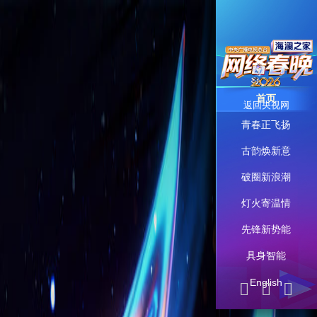
首页
返回央视网
青春正飞扬
古韵焕新意
破圈新浪潮
灯火寄温情
先锋新势能
具身智能
English