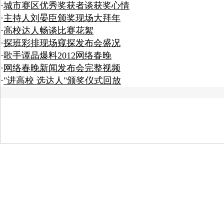
·
城市赛区优秀奖获者谈获奖心情
·
主持人刘晏臣颁奖现场大拜年
·
高校达人畅谈比赛花絮
·
探班彩排现场窥探发布会盛况
·
歌手谭晶爆料2012网络春晚
·
网络春晚新闻发布会完整视频
·
"进高校 选达人"颁奖仪式回放