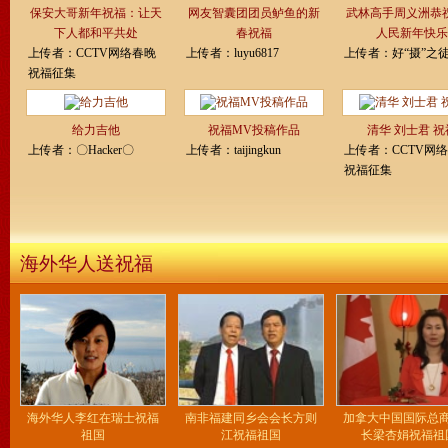
保安大哥新年祝福：让天
网友智囊团团员鲈鱼的新
武林高手周义洲恭
下人都和平共处
春祝福
人民新年快乐
上传者：
CCTV网络春晚
上传者：
luyu6817
上传者：
好“摄”之
祝福征集
给力吉他
祝福MV投稿作品
清华 刘士君 祝
上传者：
〇Hacker〇
上传者：
taijingkun
上传者：
CCTV网
祝福征集
海外华人送祝福
海外华人李红在瑞士祝福
南非福建同乡会会长方则
加拿大中国国际总
祖国
江祝福祖国
长梁杏娟祝福祖