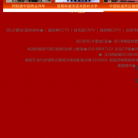
阿联酋中国商会拜年
莫斯科谢东诺夫医科大学
中国驻迪拜总领
拜年视频
涓ぎ鐢佃鍙扮綉绔�
|
鑱旂郴CCTV
|
鍏充簬CNTV
|
鑱旂郴CNTV
|
浜烘墠
涓浗涓ぎ鐢佃鍙� 涓浗缃戠粶
杩濇硶鍜屼笉鑹俊鎭妇鎶ョ數璇�:010-88047123
浜琁CP璇�06
�
浜綉鏂嘯2014]038
缃戜笂浼犳挱瑙嗗惉鑺傜洰璁稿彲璇佸彿 0102004 鏂板嚭缃戣瘉锛
寰嬪叕绾�
3
3