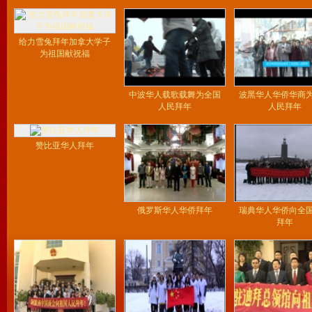
给力雪兔拜年加拿大学子
为祖国献祝福
中波华人载歌载舞为全国
波黑华人华侨华商
人民拜年
人民拜年
赞比亚华人拜年
俄罗斯华人华侨拜年
瑞典华人华侨向全
拜年