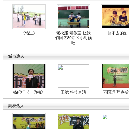
《错过》
老校服 老教室 让我
回不去的甜
们回忆80后的小时候
吧
城市达人
杨纪行《一剪梅》
王斌 特技表演
万国运 萨克斯
高校达人