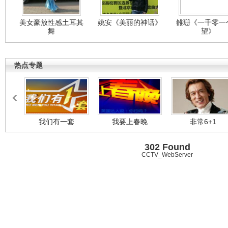
美女豪放性感土耳其
姚安《美丽的神话》
雒珊《一千零一
舞
望》
热点专题
我们有一套
我要上春晚
非常6+1
302 Found
CCTV_WebServer