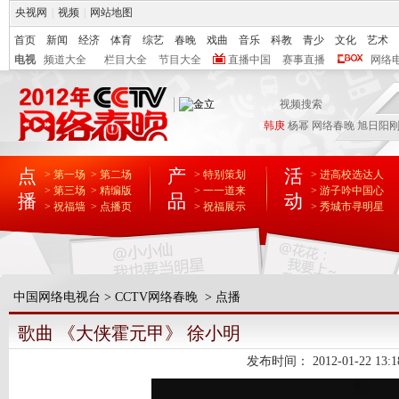
央视网
|
视频
|
网站地图
首页
新闻
经济
体育
综艺
春晚
戏曲
音乐
科教
青少
文化
艺术
电视
频道大全
栏目大全
节目大全
直播中国
赛事直播
网络
韩庚
杨幂
网络春晚
旭日阳
点
产
活
> 第一场
> 第二场
> 特别策划
> 进高校选达人
> 第三场
> 精编版
> 一一道来
> 游子吟中国心
播
品
动
> 祝福墙
> 点播页
> 祝福展示
> 秀城市寻明星
中国网络电视台
>
CCTV网络春晚
>
点播
歌曲 《大侠霍元甲》 徐小明
发布时间：
2012-01-22 13:1