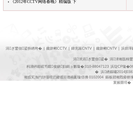
《2012年CCTV网络春晚》精编版 下
涓ぎ鐢佃鍙扮綉绔�
|
鑱旂郴CCTV
|
鍏充簬CNTV
|
鑱旂郴CNTV
|
浜烘墠
涓浗涓ぎ鐢佃鍙� 涓浗缃戠粶
杩濇硶鍜屼笉鑹俊鎭妇鎶ョ數璇�:010-88047123
浜琁CP璇�06
�
浜綉鏂嘯2014]038
缃戜笂浼犳挱瑙嗗惉鑺傜洰璁稿彲璇佸彿 0102004 鏂板嚭缃戣瘉锛
寰嬪叕绾�