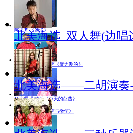
陈思齐 《她说》
北美海选_双人舞(边唱
裴建新 鲁三美 相声《智力测验》
北美海选——二胡演奏
马春霞 黄咏蓓《春天的芭蕾》
吕开心 歌曲 《歌声与微笑》