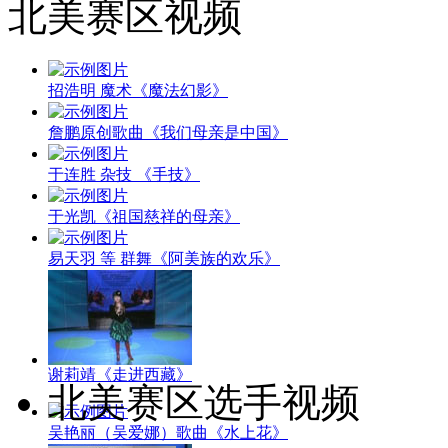
北美赛区视频
招浩明 魔术《魔法幻影》
詹鹏原创歌曲《我们母亲是中国》
于连胜 杂技 《手技》
于光凯《祖国慈祥的母亲》
易天羽 等 群舞《阿美族的欢乐》
谢莉靖《走进西藏》
北美赛区选手视频
吴艳丽（吴爱娜）歌曲《水上花》