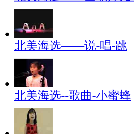
北美海选——说-唱-跳
北美海选--歌曲-小蜜蜂