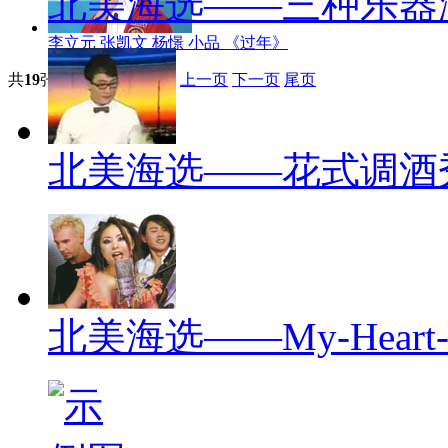
北美海选——三种乐器
李立元 张凯文 杨憬 小品 《过年》
共
19
张图片
共
1
/
2
页
首页
上一页
下一页
尾页
北美海选——花式调酒
北美海选——My-Heart-wi