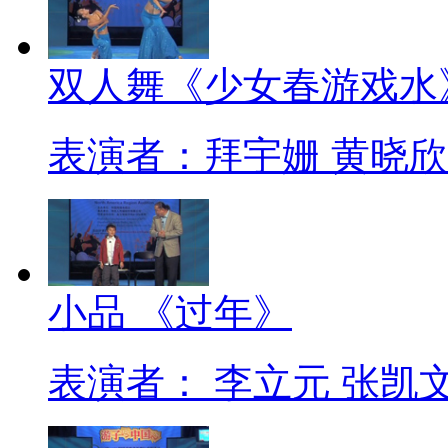
双人舞《少女春游戏水
表演者：拜宇姗 黄晓欣
小品 《过年》
表演者： 李立元 张凯文