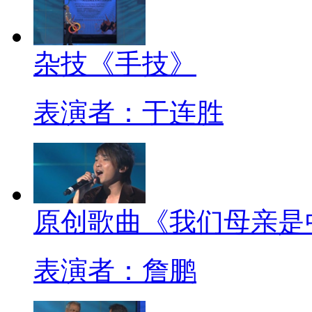
杂技《手技》
表演者：于连胜
原创歌曲《我们母亲是
表演者：詹鹏