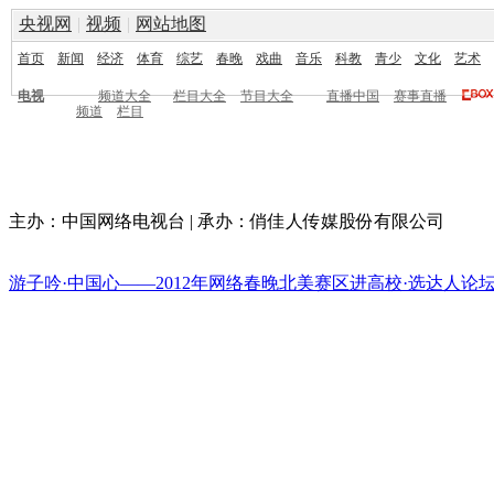
央视网
|
视频
|
网站地图
首页
新闻
经济
体育
综艺
春晚
戏曲
音乐
科教
青少
文化
艺术
电视
频道大全
栏目大全
节目大全
直播中国
赛事直播
频道
栏目
主办：中国网络电视台
|
承办：俏佳人传媒股份有限公司
游子吟·中国心——2012年网络春晚北美赛区
进高校·选达人
论