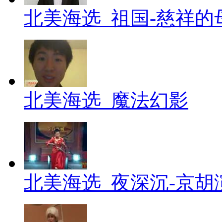
北美海选_祖国-慈祥的
北美海选_魔法幻影
北美海选_夜深沉-京胡