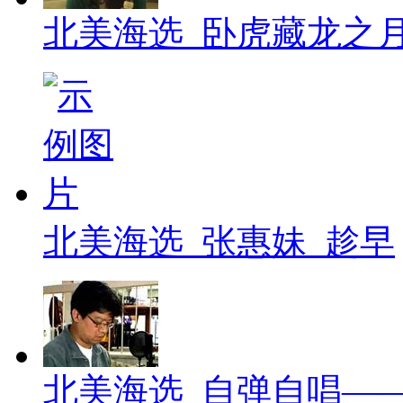
北美海选_卧虎藏龙之
北美海选_张惠妹_趁早
北美海选_自弹自唱—