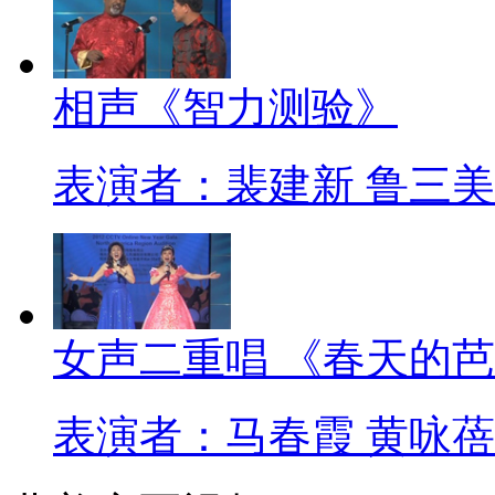
相声《智力测验》
表演者：裴建新 鲁三美
女声二重唱 《春天的
表演者：马春霞 黄咏蓓