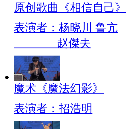
原创歌曲《相信自己》
表演者：杨晓川 鲁亢
赵傑夫
魔术《魔法幻影》
表演者：招浩明