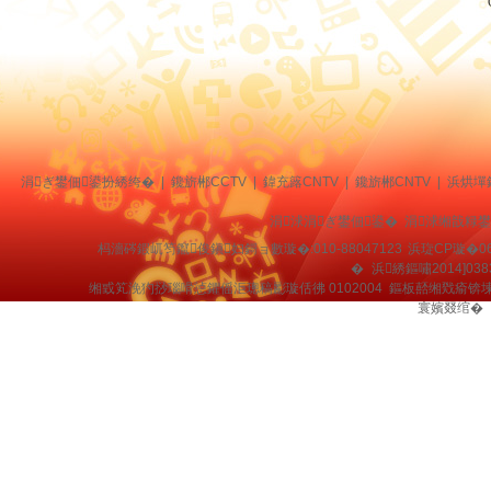
涓ぎ鐢佃鍙扮綉绔�
|
鑱旂郴CCTV
|
鍏充簬CNTV
|
鑱旂郴CNTV
|
浜烘墠
涓浗涓ぎ鐢佃鍙� 涓浗缃戠粶
杩濇硶鍜屼笉鑹俊鎭妇鎶ョ數璇�:010-88047123
浜琁CP璇�06
�
浜綉鏂嘯2014]038
缃戜笂浼犳挱瑙嗗惉鑺傜洰璁稿彲璇佸彿 0102004 鏂板嚭缃戣瘉锛
寰嬪叕绾�