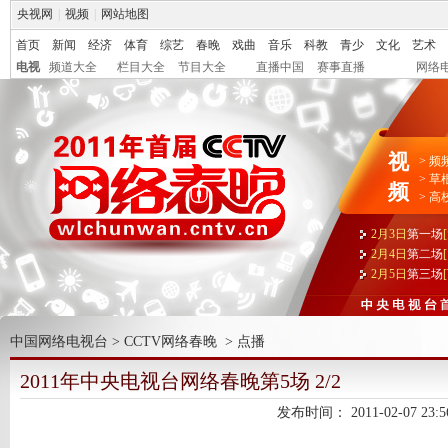
央视网
|
视频
|
网站地图
首页
新闻
经济
体育
综艺
春晚
戏曲
音乐
科教
青少
文化
艺术
电视
频道大全
栏目大全
节目大全
直播中国
赛事直播
网络
视
>
频
>
草
频
>
高
2月3日
第一场
2月4日
第二场
2月5日
第三场
中国网络电视台
>
CCTV网络春晚
>
点播
2011年中央电视台网络春晚第5场 2/2
发布时间：
2011-02-07 23:5