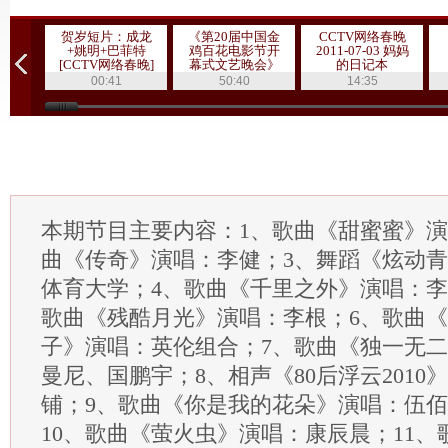
贺岁短片：成龙
《第20届中国金
CCTV网络春晚
+姚明+巴菲特
鸡百花电影节开
2011-07-03 妈妈
[CCTV网络春晚]
幕式文艺晚会》
的日记本
20111019 1/3
00:41
50:40
14:35
本期节目主要内容：1、歌曲《甜蜜蜜》演
曲《传奇》演唱：李健；3、舞蹈《炫动
体育大学；4、歌曲《千里之外》演唱：李
歌曲《残酷月光》演唱：李根；6、歌曲《
子》演唱：英伦组合；7、歌曲《独一无
曼尼、国鹏宇；8、相声《80后浮云2010
铺；9、歌曲《你是我的花朵》演唱：伍
10、歌曲《萤火虫》演唱：康辰晨；11