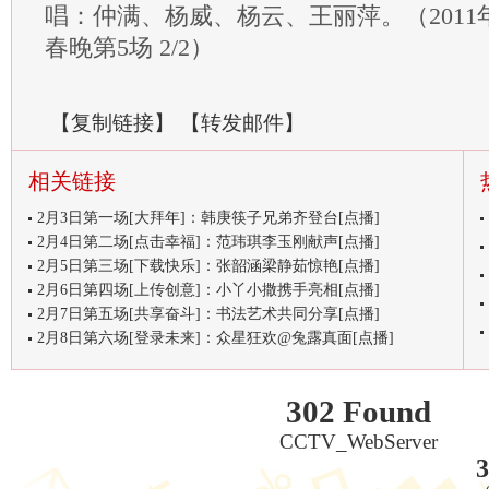
唱：仲满、杨威、杨云、王丽萍。（201
春晚第5场 2/2）
【
复制链接
】
【
转发邮件
】
相关链接
2月3日第一场[大拜年]：韩庚筷子兄弟齐登台[点播]
2月4日第二场[点击幸福]：范玮琪李玉刚献声[点播]
2月5日第三场[下载快乐]：张韶涵梁静茹惊艳[点播]
2月6日第四场[上传创意]：小丫小撒携手亮相[点播]
2月7日第五场[共享奋斗]：书法艺术共同分享[点播]
2月8日第六场[登录未来]：众星狂欢@兔露真面[点播]
302 Found
CCTV_WebServer
3