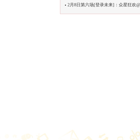
2月8日第六场[登录未来]：众星狂欢@