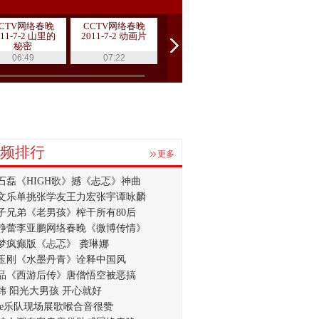
CTV网络春晚
CCTV网络春晚
伟大历程作品展
伟大历程作
011-7-2 山里的
2011-7-2 动画片
播
播《取景框
秘密
时代变迁
06:49
07:22
14:54
08:05
频排行
更多
石磊《HIGH歌》撼《忐忑》神曲
文乐单挑张学友王力宏张宇谭咏麟
子兄弟《老男孩》榨干所有80后
静蕾李亚鹏网络春晚《微博传情》
梦疯癫版《忐忑》 龚琳娜
玉刚《水墨丹青》诠释中国风
品《西游后传》唐僧悟空被恶搞
炜 阳光大男孩 开心就好
lue乐队现场展歌喉合音很赞