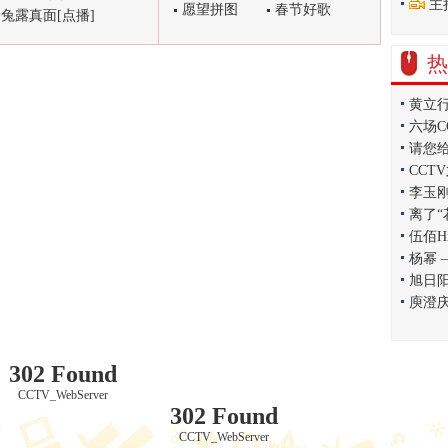
主
愿望拼图
春节好歌
兔露真面[点播]
热
黄立
六场
请您
CCT
李玉
离了“
伍佰H
杨幂
旭日
庾澄
302 Found
CCTV_WebServer
302 Found
CCTV_WebServer