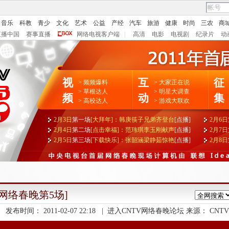
音乐
科教
青少
文化
艺术
公益
产经
汽车
旅游
健康
时尚
三农
商
直播中国
赛事直播
网络电视客户端
|
高清
电影
电视剧
纪录片
动
视
互
征
>
频频爆料
>
大家正在说
>
草根达人
>
明星大调查
频
动
集
>
高校达人
>
游戏大联欢
2月3日
第一场
[大拜年]：韩庚筷子兄弟齐登台
[点播]
2月6日
2月4日
第二场
[点击幸福]：范玮琪李玉刚献声
[点播]
2月7日
2月5日
第三场
[下载快乐]：张韶涵梁静茹惊艳
[点播]
2月8日
[网络春晚第5场]
发布时间：
2011-02-07 22:18
|
进入CNTV网络春晚论坛
来源：
CNTV