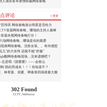
持人潮东客串唐僧助威网络春晚
点评论
更多
行范玮琪 网络春晚港台明星是否给力
CCTV首届网络春晚，哪场的主持人最棒
给首届央视网络春晚打分！
V六场网络春晚，哪场是你的最爱
刚现身网络春晚。没扮女装。。有何感想
花儿”的大张伟 还能不能“舒服”
igh翻网络春晚现场，没来遗憾吧？
 —总是唱《甜蜜蜜》——会烦么
阳刚 因此而成名！！！你知道不？
庆、林宥嘉、胡夏、网春第四场谁最大腕
302 Found
CCTV_WebServer