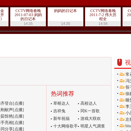
国金
CCTV网络春晚
妈妈的日记本
CCTV网络春晚
C
节开
2011-07-03 妈妈
2011-7-2 伟大历
2
会》
的日记本
程全
/3
14:35
14:35
14:56
视
常
冯
筷
热词推荐
徐
睡
齐登台[点播]
草根达人
高校达人
李
刚献声[点播]
吉祥兔
同K一首歌
小
茹惊艳[点播]
新年祝福
游戏大联欢
左
手亮相[点播]
b
十大网络歌手
明星人气调查
同分享[点播]