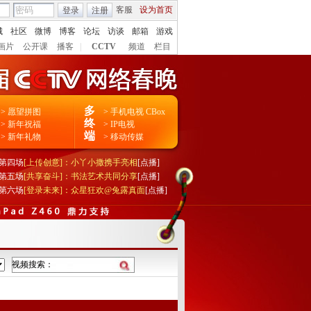
客服
设为首页
登录
注册
城
社区
微博
博客
论坛
访谈
邮箱
游戏
画片
公开课
播客
|
CCTV
频道
栏目
多
>
愿望拼图
>
手机电视
CBox
终
>
新年祝福
>
IP电视
端
>
新年礼物
>
移动传媒
第四场
[上传创意]：小丫小撒携手亮相
[点播]
第五场
[共享奋斗]：书法艺术共同分享
[点播]
第六场
[登录未来]：众星狂欢@兔露真面
[点播]