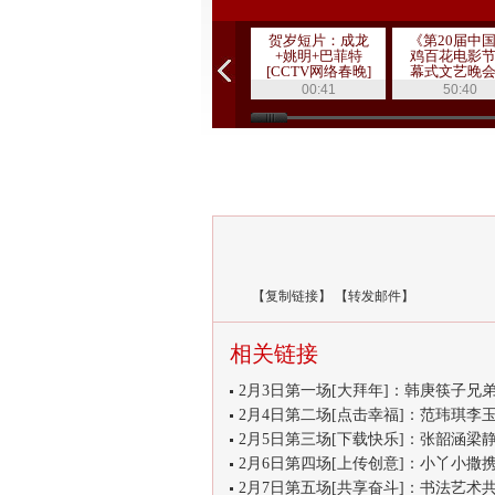
贺岁短片：成龙
《第20届中
+姚明+巴菲特
鸡百花电影
[CCTV网络春晚]
幕式文艺晚
20111019 1
00:41
50:40
【
复制链接
】
【
转发邮件
】
相关链接
2月3日第一场[大拜年]：韩庚筷子兄弟
2月4日第二场[点击幸福]：范玮琪李玉
2月5日第三场[下载快乐]：张韶涵梁静
2月6日第四场[上传创意]：小丫小撒携
2月7日第五场[共享奋斗]：书法艺术共