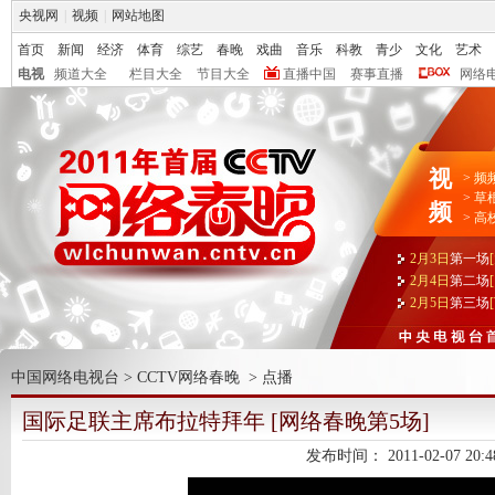
央视网
|
视频
|
网站地图
首页
新闻
经济
体育
综艺
春晚
戏曲
音乐
科教
青少
文化
艺术
电视
频道大全
栏目大全
节目大全
直播中国
赛事直播
网络
视
>
频
>
草
频
>
高
2月3日
第一场
2月4日
第二场
2月5日
第三场
中国网络电视台
>
CCTV网络春晚
>
点播
国际足联主席布拉特拜年 [网络春晚第5场]
发布时间：
2011-02-07 20:4