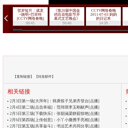
贺岁短片：成龙
《第20届中国金
CCTV网络春晚
+姚明+巴菲特
鸡百花电影节开
2011-07-03 妈妈
[CCTV网络春晚]
幕式文艺晚会》
的日记本
20111019 1/3
00:41
50:40
14:35
【
复制链接
】
【
转发邮件
】
相关链接
2月3日第一场[大拜年]：韩庚筷子兄弟齐登台[点播]
2月4日第二场[点击幸福]：范玮琪李玉刚献声[点播]
2月5日第三场[下载快乐]：张韶涵梁静茹惊艳[点播]
2月6日第四场[上传创意]：小丫小撒携手亮相[点播]
2月7日第五场[共享奋斗]：书法艺术共同分享[点播]