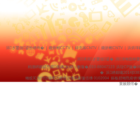
涓ぎ鐢佃鍙扮綉绔�
|
鑱旂郴CCTV
|
鍏充簬CNTV
|
鑱旂郴CNTV
|
浜烘墠
涓浗涓ぎ鐢佃鍙� 涓浗缃戠粶
杩濇硶鍜屼笉鑹俊鎭妇鎶ョ數璇�:010-88047123
浜琁CP璇�06
�
浜綉鏂嘯2014]038
缃戜笂浼犳挱瑙嗗惉鑺傜洰璁稿彲璇佸彿 0102004 鏂板嚭缃戣瘉锛
寰嬪叕绾�