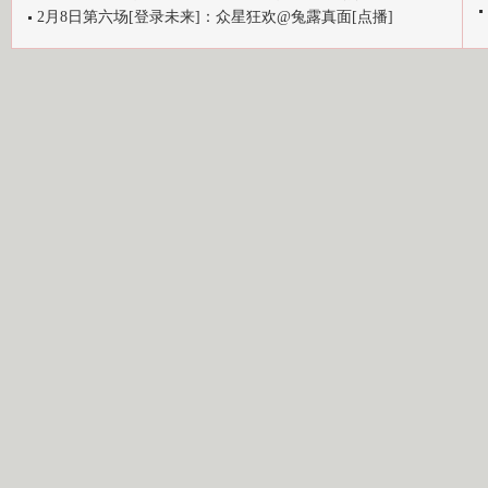
2月8日第六场[登录未来]：众星狂欢@兔露真面[点播]