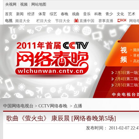
央视网
|
视频
|
网站地图
首页
新闻
经济
体育
综艺
春晚
戏曲
音乐
科教
青少
文化
艺术
电视
频道大全
栏目大全
节目大全
直播中国
赛事直播
网络
视
>
频
>
草
频
>
高
2月3日
第一场
2月4日
第二场
2月5日
第三场
中国网络电视台
>
CCTV网络春晚
>
点播
歌曲《萤火虫》 康辰晨 [网络春晚第5场]
发布时间：
2011-02-07 22:4