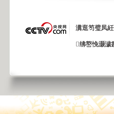
瀵逛笉璧凤紝
绋嶅悗灏濊