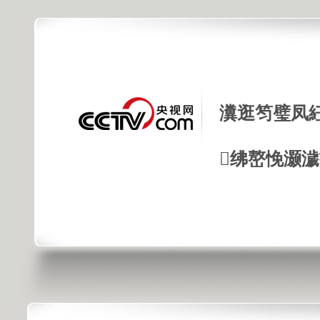
瀵逛笉璧凤
绋嶅悗灏