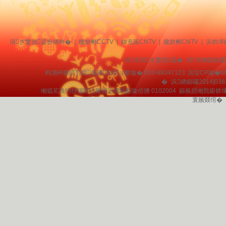
涓ぎ鐢佃鍙扮綉绔�
|
鑱旂郴CCTV
|
鍏充簬CNTV
|
鑱旂郴CNTV
|
浜烘墠
涓浗涓ぎ鐢佃鍙� 涓浗缃戠粶
杩濇硶鍜屼笉鑹俊鎭妇鎶ョ數璇�:010-88047123
浜琁CP璇�06
�
浜綉鏂嘯2014]038
缃戜笂浼犳挱瑙嗗惉鑺傜洰璁稿彲璇佸彿 0102004 鏂板嚭缃戣瘉锛
寰嬪叕绾�