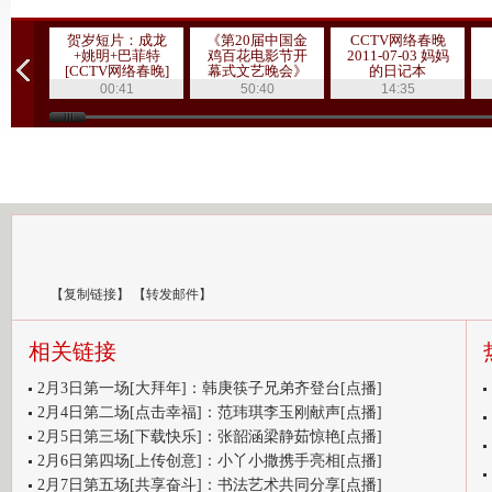
贺岁短片：成龙
《第20届中国金
CCTV网络春晚
+姚明+巴菲特
鸡百花电影节开
2011-07-03 妈妈
[CCTV网络春晚]
幕式文艺晚会》
的日记本
20111019 1/3
00:41
50:40
14:35
【
复制链接
】
【
转发邮件
】
相关链接
2月3日第一场[大拜年]：韩庚筷子兄弟齐登台[点播]
2月4日第二场[点击幸福]：范玮琪李玉刚献声[点播]
2月5日第三场[下载快乐]：张韶涵梁静茹惊艳[点播]
2月6日第四场[上传创意]：小丫小撒携手亮相[点播]
2月7日第五场[共享奋斗]：书法艺术共同分享[点播]