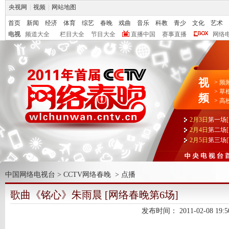
央视网
|
视频
|
网站地图
首页
新闻
经济
体育
综艺
春晚
戏曲
音乐
科教
青少
文化
艺术
电视
频道大全
栏目大全
节目大全
直播中国
赛事直播
网络
视
>
频
>
草
频
>
高
2月3日
第一场
2月4日
第二场
2月5日
第三场
中国网络电视台
>
CCTV网络春晚
>
点播
歌曲《铭心》朱雨晨 [网络春晚第6场]
发布时间：
2011-02-08 19:5