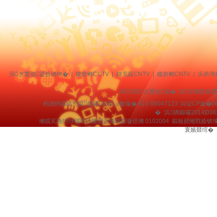
涓ぎ鐢佃鍙扮綉绔�
|
鑱旂郴CCTV
|
鍏充簬CNTV
|
鑱旂郴CNTV
|
浜烘墠
涓浗涓ぎ鐢佃鍙� 涓浗缃戠粶
杩濇硶鍜屼笉鑹俊鎭妇鎶ョ數璇�:010-88047123
浜琁CP璇�06
�
浜綉鏂嘯2014]038
缃戜笂浼犳挱瑙嗗惉鑺傜洰璁稿彲璇佸彿 0102004 鏂板嚭缃戣瘉锛
寰嬪叕绾�