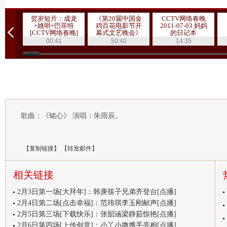
贺岁短片：成龙
《第20届中国金
CCTV网络春晚
+姚明+巴菲特
鸡百花电影节开
2011-07-03 妈妈
[CCTV网络春晚]
幕式文艺晚会》
的日记本
20111019 1/3
00:41
50:40
14:35
歌曲：《铭心》 演唱：朱雨辰。
【
复制链接
】
【
转发邮件
】
相关链接
2月3日第一场[大拜年]：韩庚筷子兄弟齐登台[点播]
2月4日第二场[点击幸福]：范玮琪李玉刚献声[点播]
2月5日第三场[下载快乐]：张韶涵梁静茹惊艳[点播]
2月6日第四场[上传创意]：小丫小撒携手亮相[点播]