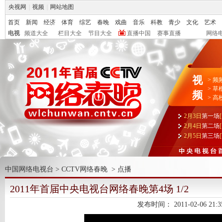
央视网
|
视频
|
网站地图
首页
新闻
经济
体育
综艺
春晚
戏曲
音乐
科教
青少
文化
艺术
电视
频道大全
栏目大全
节目大全
直播中国
赛事直播
网络
视
>
频
>
草
频
>
高
2月3日
第一场
2月4日
第二场
2月5日
第三场
中国网络电视台
>
CCTV网络春晚
>
点播
2011年首届中央电视台网络春晚第4场 1/2
发布时间：
2011-02-06 21:3