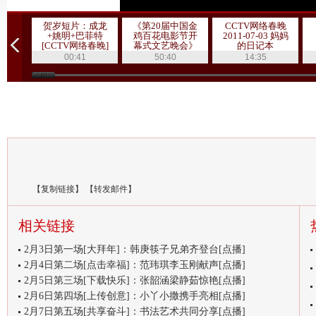
贺岁短片：成龙
《第20届中国金
CCTV网络春晚
+姚明+巴菲特
鸡百花电影节开
2011-07-03 妈妈
[CCTV网络春晚]
幕式文艺晚会》
的日记本
20111019 1/3
00:41
50:40
14:35
【
复制链接
】
【
转发邮件
】
相关链接
2月3日第一场[大拜年]：韩庚筷子兄弟齐登台[点播]
2月4日第二场[点击幸福]：范玮琪李玉刚献声[点播]
2月5日第三场[下载快乐]：张韶涵梁静茹惊艳[点播]
2月6日第四场[上传创意]：小丫小撒携手亮相[点播]
2月7日第五场[共享奋斗]：书法艺术共同分享[点播]