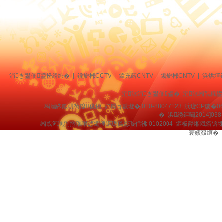
涓ぎ鐢佃鍙扮綉绔�
|
鑱旂郴CCTV
|
鍏充簬CNTV
|
鑱旂郴CNTV
|
浜烘墠
涓浗涓ぎ鐢佃鍙� 涓浗缃戠粶
杩濇硶鍜屼笉鑹俊鎭妇鎶ョ數璇�:010-88047123
浜琁CP璇�06
�
浜綉鏂嘯2014]038
缃戜笂浼犳挱瑙嗗惉鑺傜洰璁稿彲璇佸彿 0102004 鏂板嚭缃戣瘉锛
寰嬪叕绾�