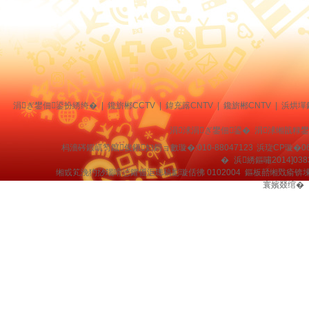
涓ぎ鐢佃鍙扮綉绔�
|
鑱旂郴CCTV
|
鍏充簬CNTV
|
鑱旂郴CNTV
|
浜烘墠
涓浗涓ぎ鐢佃鍙� 涓浗缃戠粶
杩濇硶鍜屼笉鑹俊鎭妇鎶ョ數璇�:010-88047123
浜琁CP璇�06
�
浜綉鏂嘯2014]038
缃戜笂浼犳挱瑙嗗惉鑺傜洰璁稿彲璇佸彿 0102004 鏂板嚭缃戣瘉锛
寰嬪叕绾�