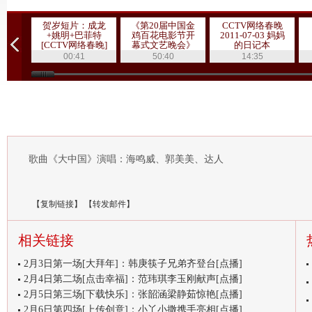
贺岁短片：成龙
《第20届中国金
CCTV网络春晚
+姚明+巴菲特
鸡百花电影节开
2011-07-03 妈妈
[CCTV网络春晚]
幕式文艺晚会》
的日记本
20111019 1/3
00:41
50:40
14:35
歌曲《大中国》演唱：海鸣威、郭美美、达人
【
复制链接
】
【
转发邮件
】
相关链接
2月3日第一场[大拜年]：韩庚筷子兄弟齐登台[点播]
2月4日第二场[点击幸福]：范玮琪李玉刚献声[点播]
2月5日第三场[下载快乐]：张韶涵梁静茹惊艳[点播]
2月6日第四场[上传创意]：小丫小撒携手亮相[点播]