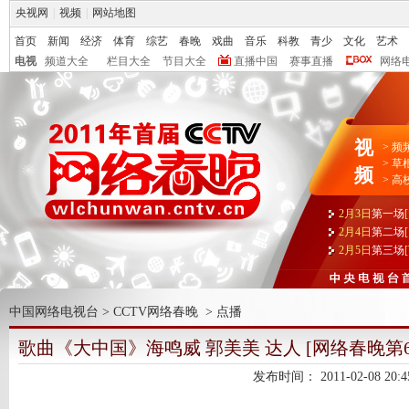
央视网
|
视频
|
网站地图
首页
新闻
经济
体育
综艺
春晚
戏曲
音乐
科教
青少
文化
艺术
电视
频道大全
栏目大全
节目大全
直播中国
赛事直播
网络
视
>
频
>
草
频
>
高
2月3日
第一场
2月4日
第二场
2月5日
第三场
中国网络电视台
>
CCTV网络春晚
>
点播
歌曲《大中国》海鸣威 郭美美 达人 [网络春晚第6
发布时间：
2011-02-08 20:4