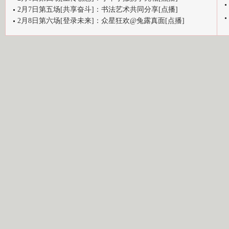
2月7日第五场[共享奋斗]：书法艺术共同分享[点播]
2月8日第六场[登录未来]：众星狂欢@兔露真面[点播]