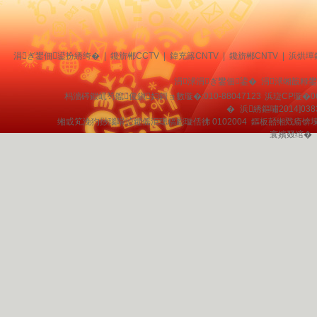
涓ぎ鐢佃鍙扮綉绔�
|
鑱旂郴CCTV
|
鍏充簬CNTV
|
鑱旂郴CNTV
|
浜烘墠
涓浗涓ぎ鐢佃鍙� 涓浗缃戠粶
杩濇硶鍜屼笉鑹俊鎭妇鎶ョ數璇�:010-88047123
浜琁CP璇�0
�
浜綉鏂嘯2014]038
缃戜笂浼犳挱瑙嗗惉鑺傜洰璁稿彲璇佸彿 0102004 鏂板嚭缃戣瘉锛
寰嬪叕绾�