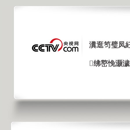
瀵逛笉璧凤
绋嶅悗灏