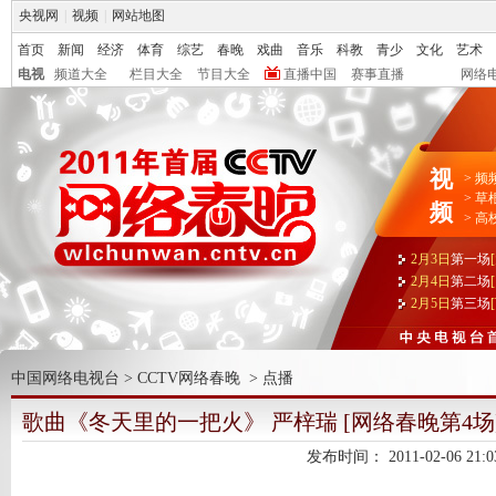
央视网
|
视频
|
网站地图
首页
新闻
经济
体育
综艺
春晚
戏曲
音乐
科教
青少
文化
艺术
电视
频道大全
栏目大全
节目大全
直播中国
赛事直播
网络
视
>
频
>
草
频
>
高
2月3日
第一场
2月4日
第二场
2月5日
第三场
中国网络电视台
>
CCTV网络春晚
>
点播
歌曲《冬天里的一把火》 严梓瑞 [网络春晚第4场
发布时间：
2011-02-06 21:0