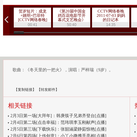
贺岁短片：成龙
《第20届中国金
CCTV网络春晚
+姚明+巴菲特
鸡百花电影节开
2011-07-03 妈妈
[CCTV网络春晚]
幕式文艺晚会》
的日记本
20111019 1/3
00:41
50:40
14:35
歌曲：《冬天里的一把火》，演唱：严梓瑞（9岁）。
【
复制链接
】
【
转发邮件
】
相关链接
2月3日第一场[大拜年]：韩庚筷子兄弟齐登台[点播]
2月4日第二场[点击幸福]：范玮琪李玉刚献声[点播]
2月5日第三场[下载快乐]：张韶涵梁静茹惊艳[点播]
2月6日第四场[上传创意]：小丫小撒携手亮相[点播]