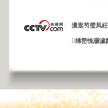
瀵逛笉璧凤紝
绋嶅悗灏濊