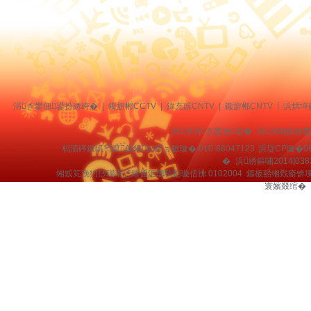
涓ぎ鐢佃鍙扮綉绔�
|
鑱旂郴CCTV
|
鍏充簬CNTV
|
鑱旂郴CNTV
|
浜烘墠
涓浗涓ぎ鐢佃鍙� 涓浗缃戠粶
杩濇硶鍜屼笉鑹俊鎭妇鎶ョ數璇�:010-88047123
浜琁CP璇�06
�
浜綉鏂嘯2014]038
缃戜笂浼犳挱瑙嗗惉鑺傜洰璁稿彲璇佸彿 0102004 鏂板嚭缃戣瘉锛
寰嬪叕绾�