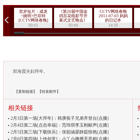
贺岁短片：成龙
《第20届中国金
CCTV网络春晚
+姚明+巴菲特
鸡百花电影节开
2011-07-03 妈妈
[CCTV网络春晚]
幕式文艺晚会》
的日记本
20111019 1/3
00:41
50:40
14:35
郑海霞夫妇拜年。
【
复制链接
】
【
转发邮件
】
相关链接
2月3日第一场[大拜年]：韩庚筷子兄弟齐登台[点播]
2月4日第二场[点击幸福]：范玮琪李玉刚献声[点播]
2月5日第三场[下载快乐]：张韶涵梁静茹惊艳[点播]
2月6日第四场[上传创意]：小丫小撒携手亮相[点播]