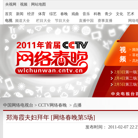
央视网
|
视频
|
网站地图
首页
新闻
经济
体育
综艺
春晚
戏曲
音乐
科教
青少
文化
艺术
电视
频道大全
栏目大全
节目大全
直播中国
赛事直播
网络
视
>
频
>
草
频
>
高
2月3日
第一场
2月4日
第二场
2月5日
第三场
中国网络电视台
>
CCTV网络春晚
>
点播
郑海霞夫妇拜年 [网络春晚第5场]
发布时间：
2011-02-07 22:2