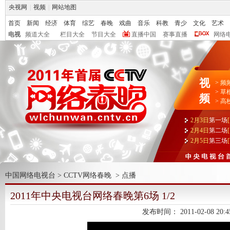
央视网
|
视频
|
网站地图
首页
新闻
经济
体育
综艺
春晚
戏曲
音乐
科教
青少
文化
艺术
电视
频道大全
栏目大全
节目大全
直播中国
赛事直播
网络
视
>
频
>
草
频
>
高
2月3日
第一场
2月4日
第二场
2月5日
第三场
中国网络电视台
>
CCTV网络春晚
>
点播
2011年中央电视台网络春晚第6场 1/2
发布时间：
2011-02-08 20:4