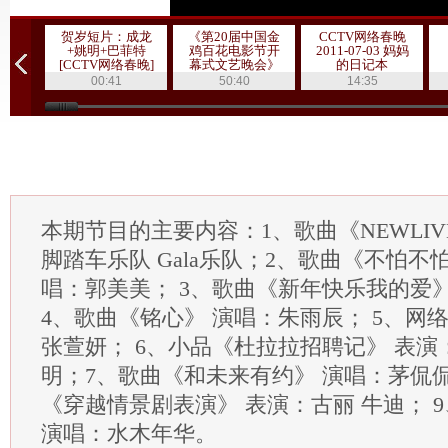
贺岁短片：成龙
《第20届中国金
CCTV网络春晚
+姚明+巴菲特
鸡百花电影节开
2011-07-03 妈妈
[CCTV网络春晚]
幕式文艺晚会》
的日记本
20111019 1/3
00:41
50:40
14:35
本期节目的主要内容：1、歌曲《NEWLIV
脚踏车乐队 Gala乐队；2、歌曲《不怕不
唱：郭美美； 3、歌曲《新年快乐我的爱
4、歌曲《铭心》 演唱：朱雨辰； 5、网
张萱妍； 6、小品《杜拉拉招聘记》 表演
明；7、歌曲《和未来有约》 演唱：茅侃侃
《穿越情景剧表演》 表演：古丽 牛迪； 
演唱：水木年华。