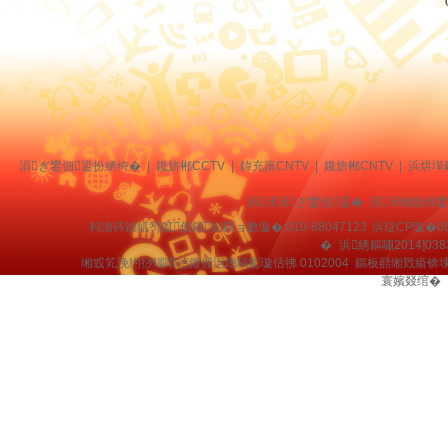
涓ぎ鐢佃鍙扮綉绔�
|
鑱旂郴CCTV
|
鍏充簬CNTV
|
鑱旂郴CNTV
|
浜烘墠
涓浗涓ぎ鐢佃鍙� 涓浗缃戠粶
杩濇硶鍜屼笉鑹俊鎭妇鎶ョ數璇�:010-88047123
浜琁CP璇�06
�
浜綉鏂嘯2014]038
缃戜笂浼犳挱瑙嗗惉鑺傜洰璁稿彲璇佸彿 0102004 鏂板嚭缃戣瘉锛
寰嬪叕绾�