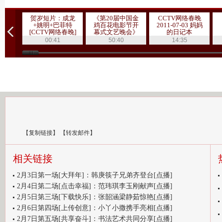
贺岁短片：成龙
《第20届中国金
CCTV网络春晚
+姚明+巴菲特
鸡百花电影节开
2011-07-03 妈妈
[CCTV网络春晚]
幕式文艺晚会》
的日记本
20111019 1/3
00:41
50:40
14:35
【
复制链接
】
【
转发邮件
】
相关链接
2月3日第一场[大拜年]：韩庚筷子兄弟齐登台[点播]
2月4日第二场[点击幸福]：范玮琪李玉刚献声[点播]
2月5日第三场[下载快乐]：张韶涵梁静茹惊艳[点播]
2月6日第四场[上传创意]：小丫小撒携手亮相[点播]
2月7日第五场[共享奋斗]：书法艺术共同分享[点播]