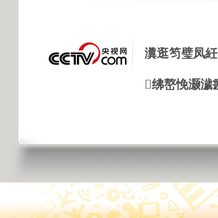
瀵逛笉璧凤紝
绋嶅悗灏濊