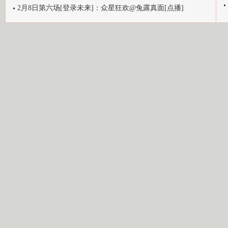
2月8日第六场[登录未来]：众星狂欢@兔露真面[点播]