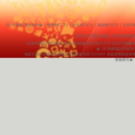
涓ぎ鐢佃鍙扮綉绔�
|
鑱旂郴CCTV
|
鍏充簬CNTV
|
鑱旂郴CNTV
|
浜烘墠
涓浗涓ぎ鐢佃鍙� 涓浗缃戠粶
杩濇硶鍜屼笉鑹俊鎭妇鎶ョ數璇�:010-88047123
浜琁CP璇�06
�
浜綉鏂嘯2014]038
缃戜笂浼犳挱瑙嗗惉鑺傜洰璁稿彲璇佸彿 0102004 鏂板嚭缃戣瘉锛
寰嬪叕绾�