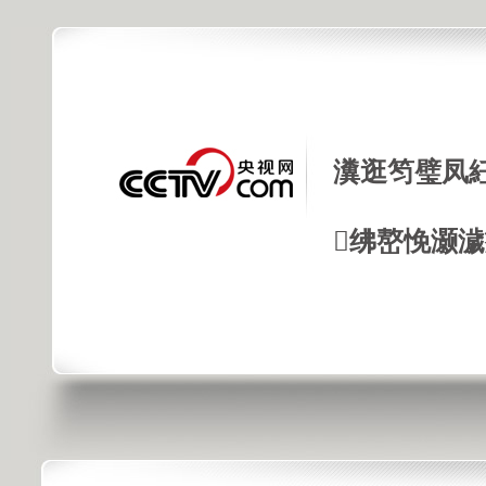
瀵逛笉璧凤
绋嶅悗灏