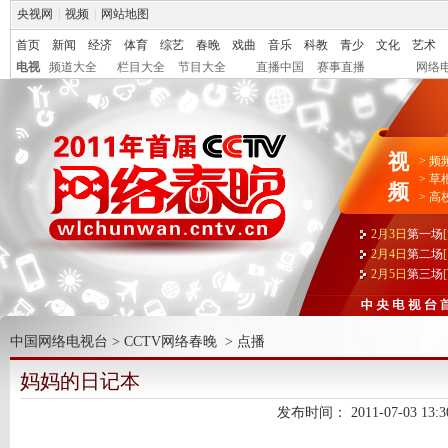
央视网
|
视频
|
网站地图
首页
新闻
经济
体育
综艺
春晚
戏曲
音乐
科教
青少
文化
艺术
电视
频道大全
栏目大全
节目大全
直播中国
赛事直播
网络
视
>
频
>
草
频
>
高
2月3日
第一场
2月4日
第二场
2月5日
第三场
中国网络电视台
>
CCTV网络春晚
>
点播
妈妈的日记本
发布时间：
2011-07-03 13:3