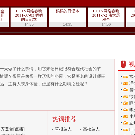
国金
CCTV网络春晚
妈妈的日记本
CCTV网络春晚
C
节开
2011-07-03 妈妈
2011-7-2 伟大历
2
会》
的日记本
程全
/3
14:35
14:35
14:56
视
一天做了什么事情，用它来记日记很符合现代社会的节
情呢？蛋屋是像蛋一样形状的小屋，它是著名的设计师事
常
冯
品，主持人亲身体验，蛋屋有什么独特之处呢？
筷
徐
睡
李
小
热词推荐
左
齐登台[点播]
草根达人
高校达人
b