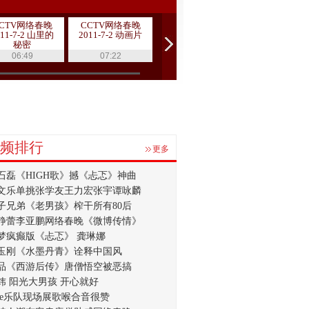
CTV网络春晚
CCTV网络春晚
伟大历程作品展
伟大历程作
011-7-2 山里的
2011-7-2 动画片
播
播《取景框
秘密
时代变迁
06:49
07:22
14:54
08:05
频排行
更多
石磊《HIGH歌》撼《忐忑》神曲
文乐单挑张学友王力宏张宇谭咏麟
子兄弟《老男孩》榨干所有80后
静蕾李亚鹏网络春晚《微博传情》
梦疯癫版《忐忑》 龚琳娜
玉刚《水墨丹青》诠释中国风
品《西游后传》唐僧悟空被恶搞
炜 阳光大男孩 开心就好
lue乐队现场展歌喉合音很赞