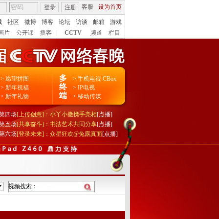
客服
设为首页
登录
注册
城
社区
微博
博客
论坛
访谈
邮箱
游戏
画片
公开课
播客
|
CCTV
频道
栏目
多
>
愿望拼图
>
手机电视
CBox
终
>
新年祝福
>
IP电视
端
>
新年礼物
>
移动传媒
第四场
[上传创意]：小丫小撒携手亮相
[点播]
第五场
[共享奋斗]：书法艺术共同分享
[点播]
第六场
[登录未来]：众星狂欢@兔露真面
[点播]