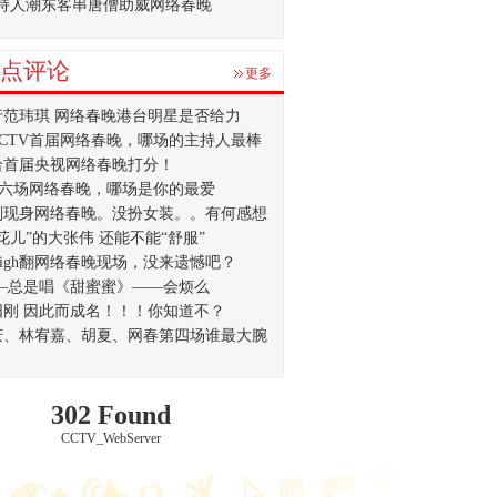
持人潮东客串唐僧助威网络春晚
点评论
更多
行范玮琪 网络春晚港台明星是否给力
CCTV首届网络春晚，哪场的主持人最棒
给首届央视网络春晚打分！
V六场网络春晚，哪场是你的最爱
刚现身网络春晚。没扮女装。。有何感想
花儿”的大张伟 还能不能“舒服”
igh翻网络春晚现场，没来遗憾吧？
 —总是唱《甜蜜蜜》——会烦么
阳刚 因此而成名！！！你知道不？
庆、林宥嘉、胡夏、网春第四场谁最大腕
302 Found
CCTV_WebServer