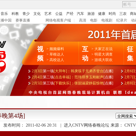
音乐
科教
青少
文化
艺术
公益
产经
汽车
旅游
健康
时尚
三农
商
直播中国
赛事直播
网络电视客户端
|
高清
电影
电视剧
纪录片
动
视
互
征
>
频频爆料
>
大家正在说
>
草根达人
>
明星大调查
频
动
集
>
高校达人
>
游戏大联欢
2月3日
第一场
[大拜年]：韩庚筷子兄弟齐登台
[点播]
2月6日
2月4日
第二场
[点击幸福]：范玮琪李玉刚献声
[点播]
2月7日
2月5日
第三场
[下载快乐]：张韶涵梁静茹惊艳
[点播]
2月8日
晚第4场]
发布时间：
2011-02-06 20:31
|
进入CNTV网络春晚论坛
来源：
CNTV