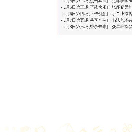
2月4日第二场[点击幸福]：范玮琪李玉
2月5日第三场[下载快乐]：张韶涵梁静
2月6日第四场[上传创意]：小丫小撒携
2月7日第五场[共享奋斗]：书法艺术共
2月8日第六场[登录未来]：众星狂欢@