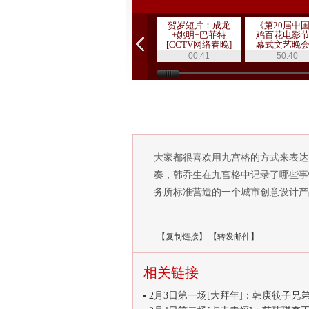
贺岁短片：成龙
《第20届中
+姚明+巴菲特
鸡百花电影
[CCTV网络春晚]
幕式文艺晚
20111019 1
00:41
50:40
大家都很喜欢用九宫格的方式来表达
奏，韩乔生在九宫格中记录了哪些事
务所标准营造的一个城市创意设计产
【
复制链接
】
【
转发邮件
】
相关链接
2月3日第一场[大拜年]：韩庚筷子兄弟