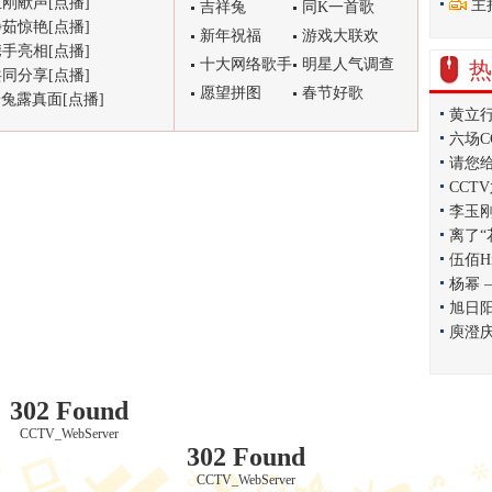
刚献声[点播]
主
吉祥兔
同K一首歌
茹惊艳[点播]
新年祝福
游戏大联欢
手亮相[点播]
十大网络歌手
明星人气调查
热
同分享[点播]
愿望拼图
春节好歌
兔露真面[点播]
黄立
六场
请您
CCT
李玉
离了“
伍佰H
杨幂
旭日
庾澄
302 Found
CCTV_WebServer
302 Found
CCTV_WebServer