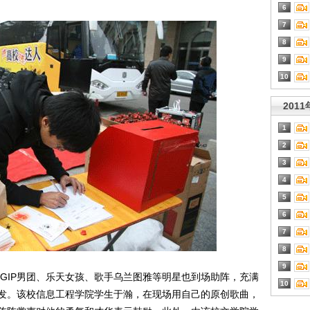
6
7
8
9
10
201
1
2
3
4
5
6
7
8
9
IP男团、乐天女孩、歌手乌兰图雅等明星也到场助阵，充满
10
发。该校信息工程学院学生于瀚，在现场用自己的原创歌曲，