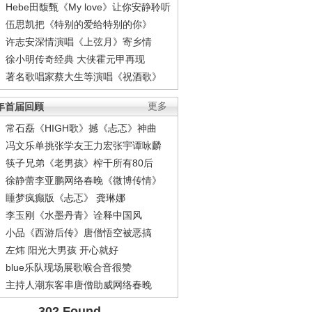
Hebe田馥甄《My love》让你安静聆听
伍思凯把《特别的爱给特别的你》
许志安深情演唱《上弦月》寄乡情
徐小明传奇经典 大侠霍元甲再现
著名歌唱家蔡大生等演唱《祝酒歌》
1年首届回顾
更多
常石磊《HIGH歌》撼《忐忑》神曲
冯文乐单挑张学友王力宏张宇谭咏麟
筷子兄弟《老男孩》榨干所有80后
徐静蕾李亚鹏网络春晚《微博传情》
睡梦疯癫版《忐忑》 龚琳娜
李玉刚《水墨丹青》诠释中国风
小品《西游后传》唐僧悟空被恶搞
左炜 阳光大男孩 开心就好
blue乐队现场展歌喉合音很赞
主持人潮东客串唐僧助威网络春晚
302 Found