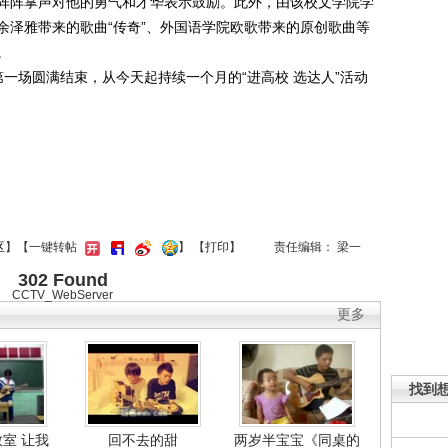
阵阵掌声对他的勇气和才华表示鼓励。此外，由该校文学院学
余泽雅带来的歌曲“传奇”、外国语学院欧歌带来的原创歌曲等
。
一场圆满结束，从今天起持续一个月的“进高校 选达人”活动
区
】【一键转帖
】
【
打印
】
责任编辑： 梁一
302 Found
CCTV_WebServer
更多
找到想
教室 让我
回不去的甜
两岁半宝宝《同桌的