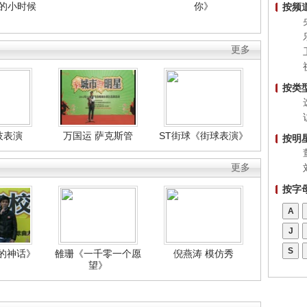
后的小时候
你》
按频
更多
按类
技表演
万国运 萨克斯管
ST街球《街球表演》
按明
更多
按字
A
J
S
的神话》
雒珊《一千零一个愿
倪燕涛 模仿秀
望》