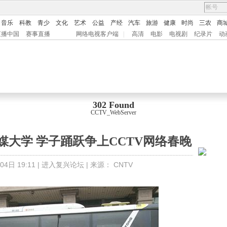
音乐
科教
青少
文化
艺术
公益
产经
汽车
旅游
健康
时尚
三农
商
直播中国
赛事直播
网络电视客户端
|
高清
电影
电视剧
纪录片
动
302 Found
CCTV_WebServer
媒大学 学子踊跃争上CCTV网络春晚
4日 19:11 |
进入复兴论坛
| 来源：
CNTV