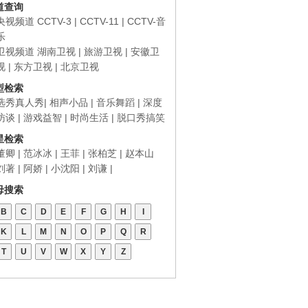
道查询
央视频道
CCTV-3
|
CCTV-11
|
CCTV-音
乐
卫视频道
湖南卫视
|
旅游卫视
|
安徽卫
视
|
东方卫视
|
北京卫视
型检索
选秀真人秀
| 相声小品
|
音乐舞蹈
|
深度
访谈
|
游戏益智
|
时尚生活
|
脱口秀搞笑
星检索
董卿 |
范冰冰
|
王菲
|
张柏芝
|
赵本山
刘著 |
阿娇
|
小沈阳
|
刘谦 |
母搜索
B
C
D
E
F
G
H
I
K
L
M
N
O
P
Q
R
T
U
V
W
X
Y
Z