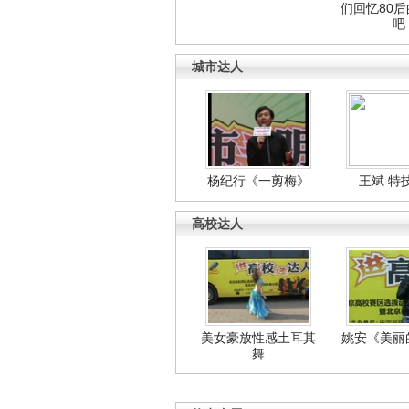
们回忆80
吧
城市达人
杨纪行《一剪梅》
王斌 特
高校达人
美女豪放性感土耳其
姚安《美丽
舞