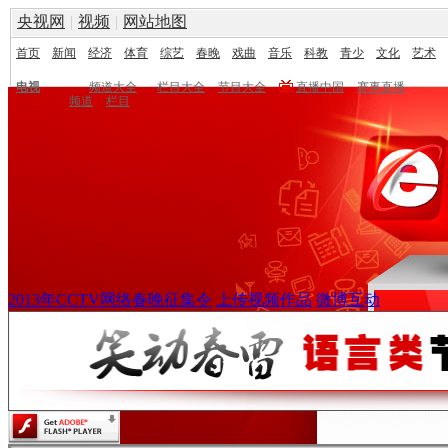
央视网
|
视频
|
网站地图
首页
新闻
经济
体育
综艺
春晚
戏曲
音乐
科教
青少
文化
艺术
电视
频道大全
栏目大全
节目大全
直播中国
赛事直播
频道
栏目
2013年CCTV网络春晚征集令
上传视频作品
微博互动