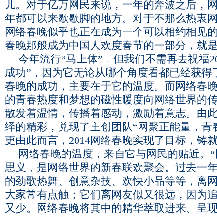
儿。对于亿万网民来说，一年的奔波之后，
年都可以来歇歇脚的地方。对于不那么热衷
网络春晚似乎也正在成为一个可以相约相见
春晚那般成为中国人欢度春节的一部分，就
今年流行“马上体”，但我们不需再去祝福20
成功”，因为它无论从哪个角度看都已经获得
春晚的成功，主要在于它的温度。而网络春
的青春热度和梦想的磁性暖度向网络世界的
散发着温情，传播着感动，激励着意志。由
绎的精彩，兑现了主创团队“网聚正能量，青
更由此而言，2014网络春晚实现了目标，铸
网络春晚的温度，来自它与网民的贴近。“
思义，是网络世界的新春联欢聚会。过去一
的劲歌热舞、创意杂技、欢快小品等等，离
大家常有点触；它们离网友似又很远，因为
又少。网络春晚将其中的精华萃取进来、呈