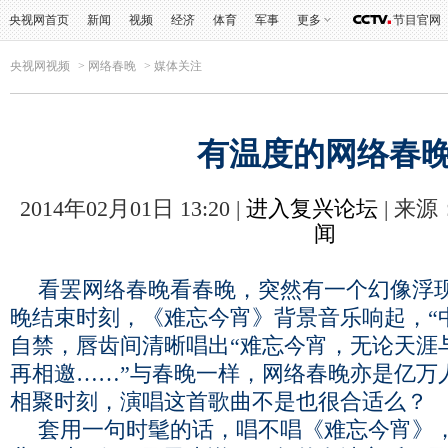
央视网首页
新闻
视频
经济
体育
军事
更多
节目官网
央视网视频
>
网络春晚
>
媒体关注
有温度的网络春
2014年02月01日 13:20 |
进入复兴论坛
| 来源
闻
看罢网络春晚看春晚，突然有一个幻像浮
晚结束时刻，《难忘今宵》背景音乐响起，“
自禁，唇齿间清晰唱出“难忘今宵，无论天涯
再相邀……”与春晚一样，网络春晚亦是亿万
相聚时刻，演唱这首歌曲不是也很合适么？
套用一句时髦的话，唱不唱《难忘今宵》