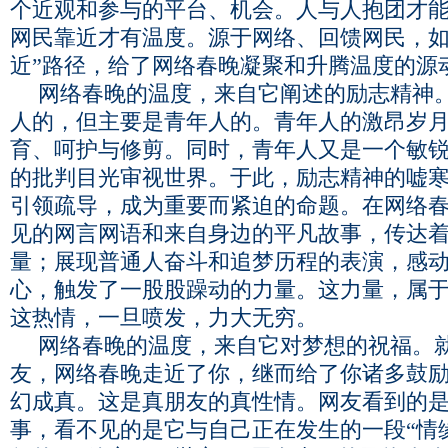
个近观和参与的平台、机会。人与人抱团才
网民靠近才有温度。源于网络、回馈网民，如
近”路径，给了网络春晚凝聚和升腾温度的源
网络春晚的温度，来自它阐述的励志精神
人的，但主要是青年人的。青年人的激昂岁
育、呵护与修剪。同时，青年人又是一个敏
的批判目光审视世界。于此，励志精神的嘘
引领疏导，成为重要而紧迫的命题。在网络
见的网言网语和来自身边的平凡故事，传达
量；展现普通人奋斗和追梦历程的表演，感
心，触发了一股股躁动的力量。这力量，属
这热情，一旦喷发，力大无穷。
网络春晚的温度，来自它对梦想的祝福。
友，网络春晚走近了你，继而给了你诸多鼓
幻成真。这是真朋友的真性情。网友看到的
事，看不见的是它与自己正在发生的一段“情