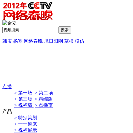
韩庚
杨幂
网络春晚
旭日阳刚
草根
模仿
点播
> 第一场
> 第二场
> 第三场
> 精编版
> 祝福墙
> 点播页
产品
> 特别策划
> 一一道来
> 祝福展示