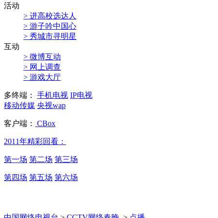
活动
> 进高校选达人
> 游子吟中国心
> 秀城市寻明星
互动
> 微博互动
> 网上调查
> 游戏大厅
多终端：
手机电视
IP电视
移动传媒
央视wap
客户端：
CBox
2011年精彩回看：
第一场
第二场
第三场
第四场
第五场
第六场
中国网络电视台
>
CCTV网络春晚
>
点播