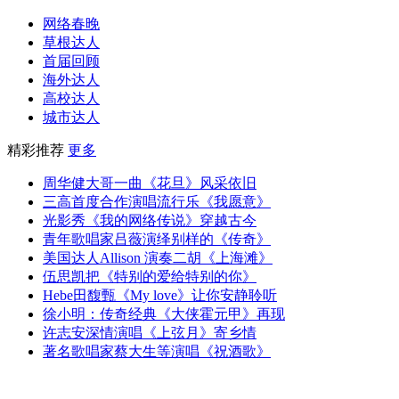
网络春晚
草根达人
首届回顾
海外达人
高校达人
城市达人
精彩推荐
更多
周华健大哥一曲《花旦》风采依旧
三高首度合作演唱流行乐《我愿意》
光影秀《我的网络传说》穿越古今
青年歌唱家吕薇演绎别样的《传奇》
美国达人Allison 演奏二胡《上海滩》
伍思凯把《特别的爱给特别的你》
Hebe田馥甄《My love》让你安静聆听
徐小明：传奇经典《大侠霍元甲》再现
许志安深情演唱《上弦月》寄乡情
著名歌唱家蔡大生等演唱《祝酒歌》