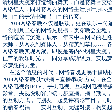
请明星大腕来打造绚丽舞美，而是将舞台交
网络红人，同时将网友的网络生活原汁原味
用自己的手法书写出自己的传奇。
2014网络春晚不仅是联欢，更在欢乐中传
一份别具匠心的网络热度榜，贯穿晚会全程
络的喧嚣与沉淀，展示一年来中国网民的理
大师，从网友到媒体人，从精英到草根……
网络春晚实现网聚。即便是海内外明星大腕
佳节的欢乐时光，一同分享成功经历、实现
求梦想的力量。
在这个信息的时代，网络春晚更易于借助
2014网络春晚以“录播＋直播串联”方式，在
网络电视台IPTV、手机电视、互联网电视等
影音、央视悦动客户端同步直播。播出期间
的互动方式，与朋友一起赏评精彩节目，同
的新春祝福——实时互动、无缝对接，构架