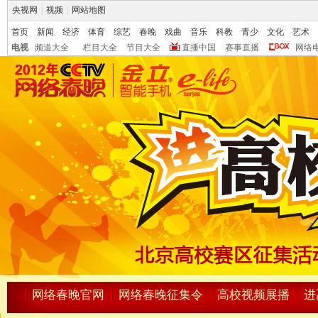
央视网
|
视频
|
网站地图
首页
新闻
经济
体育
综艺
春晚
戏曲
音乐
科教
青少
文化
艺术
电视
频道大全
栏目大全
节目大全
直播中国
赛事直播
网络
网络春晚官网
网络春晚征集令
高校视频展播
进