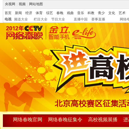
央视网
|
视频
|
网站地图
首页
新闻
经济
体育
综艺
春晚
戏曲
音乐
科教
青少
文化
艺术
电视
频道大全
栏目大全
节目大全
直播中国
赛事直播
网络
网络春晚官网
网络春晚征集令
高校视频展播
进