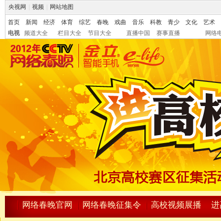
央视网
|
视频
|
网站地图
首页
新闻
经济
体育
综艺
春晚
戏曲
音乐
科教
青少
文化
艺术
电视
频道大全
栏目大全
节目大全
直播中国
赛事直播
网络
网络春晚官网
网络春晚征集令
高校视频展播
进