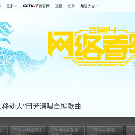
事
更多
节目官网
直播
栏目
频道大全
美移动人”田芳演唱自编歌曲
]
[2014网络春晚]
[2014网络春晚]
《2014网络春
《2