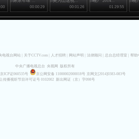
浓浓年味 ...
吴为山送祝...
晚》 2014...
晚》 
:00
00:00:29
00:01:26
01:29:55
央电视台网站
|
关于CCTV.com
|
人才招聘
|
网站声明
|
法律顾问
|
总台总经理室
|
帮助
中央广播电视总台 央视网 版权所有
京ICP证060535号
京公网安备 11000002000018号
京网文[2014]0383-083号
上传播视听节目许可证号 0102002 新出网证（京）字098号