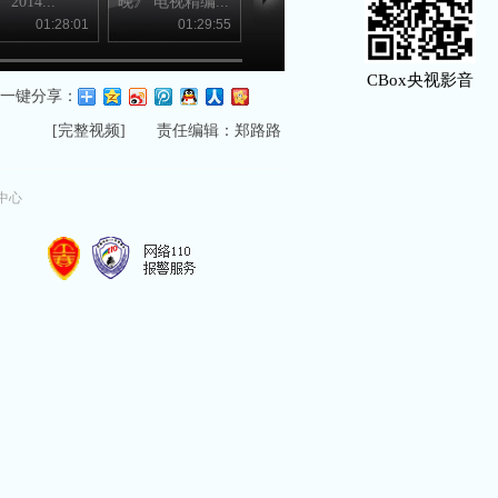
2014...
晚》 电视精编...
歌曲《爱是...
访谈《渤海...
01:28:01
01:29:55
00:02:07
00:04
CBox央视影音
一键分享：
[
完整视频
] 责任编辑：郑路路
中心