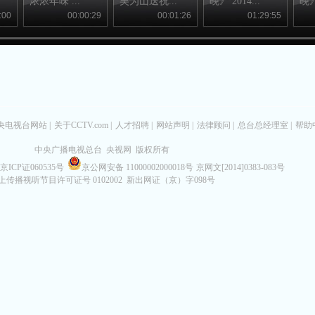
浓浓年味 ...
吴为山送祝...
晚》 2014...
晚》 
:00
00:00:29
00:01:26
01:29:55
央电视台网站
|
关于CCTV.com
|
人才招聘
|
网站声明
|
法律顾问
|
总台总经理室
|
帮助
中央广播电视总台 央视网 版权所有
京ICP证060535号
京公网安备 11000002000018号
京网文[2014]0383-083号
上传播视听节目许可证号 0102002 新出网证（京）字098号