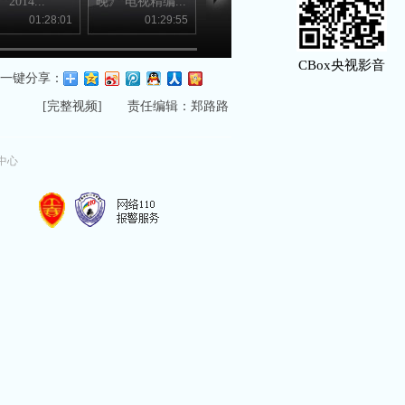
2014...
晚》 电视精编...
歌曲《爱是...
访谈《渤海...
01:28:01
01:29:55
00:02:07
00:04
CBox央视影音
一键分享：
[
完整视频
] 责任编辑：郑路路
中心