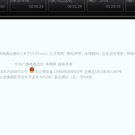
浓浓年味 ...
吴为山送祝...
晚》 2014...
晚》 
:00
00:00:29
00:01:26
01:29:55
央电视台网站
|
关于CCTV.com
|
人才招聘
|
网站声明
|
法律顾问
|
总台总经理室
|
帮助
中央广播电视总台 央视网 版权所有
京ICP证060535号
京公网安备 11000002000018号
京网文[2014]0383-083号
上传播视听节目许可证号 0102002 新出网证（京）字098号