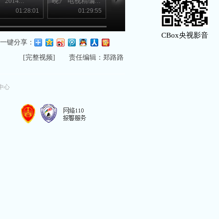
2014...
晚》 电视精编...
歌曲《爱是...
访谈《渤海...
01:28:01
01:29:55
00:02:07
00:04
CBox央视影音
一键分享：
[
完整视频
] 责任编辑：郑路路
中心