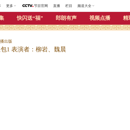
事
更多
节目官网
直播
栏目
频道大全
集
快闪送“福”
郎朗有声
视频点播
精
视播出版
红包1 表演者：柳岩、魏晨