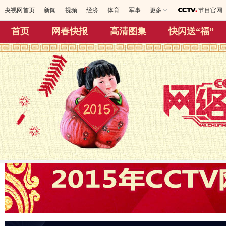
央视网首页
新闻
视频
经济
体育
军事
更多
节目官网
首页
网春快报
高清图集
快闪送“福”