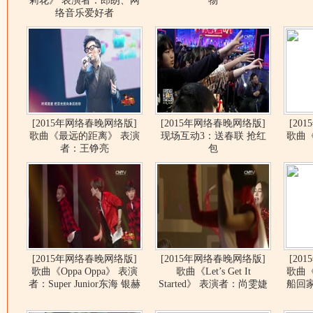
莉花》 表演者：郎朗、网
物
络音乐爱好者
[2015年网络春晚网络版]
[2015年网络春晚网络版]
[20
歌曲《最远的距离》 表演
现场互动3：送春联 抢红
歌曲《
者：王铮亮
包
[2015年网络春晚网络版]
[2015年网络春晚网络版]
[20
歌曲《Oppa Oppa》 表演
歌曲《Let’s Get It
歌曲
者：Super Junior东海 银赫
Started》 表演者：尚雯婕
船回