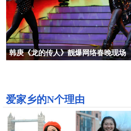
韩庚《龙的传人》靓爆网络春晚现场
爱家乡的N个理由