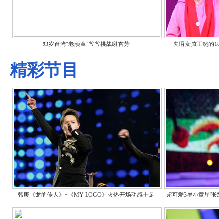
93岁台湾“老顽童”爷爷挑战谢杏芳
失语女孩王然的1
精彩节目
韩庚《龙的传人》+《MY LOGO》火热开场动感十足
超可爱3岁小童星张