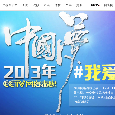
央视网首页
新闻
视频
经济
体育
军事
更多
节目官网
两届网络春晚已在CCTV-1、C
IP电视、公交电视等终端播出
CCTV网络春晚，网聚回家
的幸福版图！