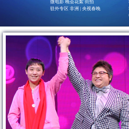
微电影
晚会花絮
街拍
驻外专区
非洲
|
央视春晚