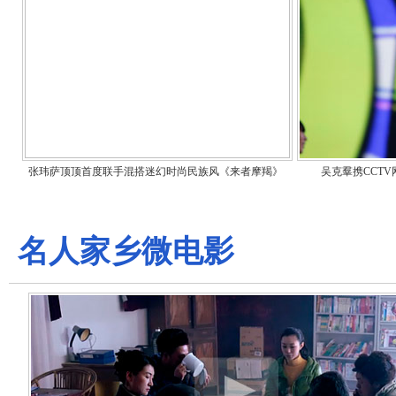
张玮萨顶顶首度联手混搭迷幻时尚民族风《来者摩羯》
吴克羣携CCT
名人家乡微电影