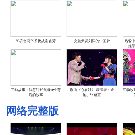
93岁台湾爷爷挑战谢杏芳
女航天员刘洋的中国梦
热爱中
推
互动故事：沈意讲述航母style背
歌曲《心在跳》 表演者：金
互动故
后的故事
池、张赫宣
网络完整版