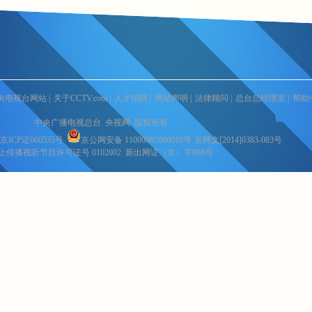
央电视台网站
|
关于CCTV.com
|
人才招聘
|
网站声明
|
法律顾问
|
总台总经理室
|
帮助
中央广播电视总台 央视网 版权所有
京ICP证060535号
京公网安备 11000002000018号
京网文[2014]0383-083号
上传播视听节目许可证号 0102002 新出网证（京）字098号