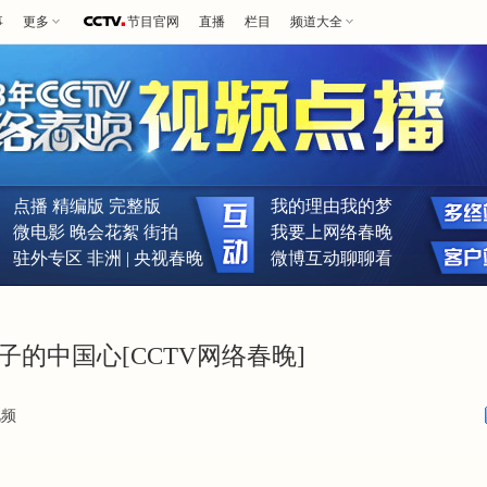
事
更多
节目官网
直播
栏目
频道大全
点播
精编版
完整版
我的理由我的梦
微电影
晚会花絮
街拍
我要上网络春晚
驻外专区
非洲
|
央视春晚
微博互动聊聊看
子的中国心[CCTV网络春晚]
视频