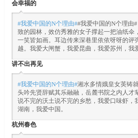
会幸福的
#我爱中国的N个理由#
#我爱中国的N个理由#
致的园林，效仿秀雅的女子撑起一把油纸伞
一笑皆如画。耳边传来深巷里依依呀呀的评
越。我爱大闸蟹，我爱昆曲，我爱苏州，我
讲不出再见
#我爱中国的N个理由#
湘水多情娥皇女英铸
头吟先贤辞赋其乐融融，岳麓书院之内人才
说不完的沃土说不完的乡愁，我爱口味虾，
湖南，我爱中国。
杭州春色