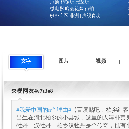
点播
精编版
完整版
微电影
晚会花絮
街拍
驻外专区
非洲
|
央视春晚
文字
图片
视频
央视网友4v7t3e8
#我爱中国的n个理由#
【百度贴吧：柏乡红客
出生在河北柏乡的小县城，这里的人淳朴善
牡丹，汉牡丹，柏乡汉牡丹是个传奇，也有