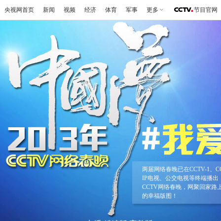
央视网首页
新闻
视频
经济
体育
军事
更多
节目官网
两届网络春晚已在CCTV-1、C
IP电视、公交电视等终端播出
CCTV网络春晚，网聚回家
的幸福版图！