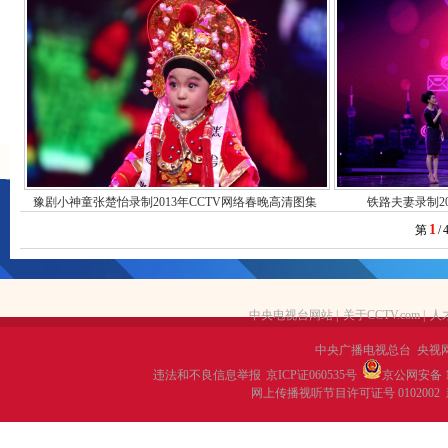
豫剧小神童张楚怡录制2013年CCTV网络春晚高清图集
铁路夫妻录制2
1
第
/
中央电视台网站
|
关于CCTV.com
|
人
中央广播电视总台 央视
违法和不良信息举报
京ICP证060535号
京公网安备 11
网上传播视听节目许可证号 0102002