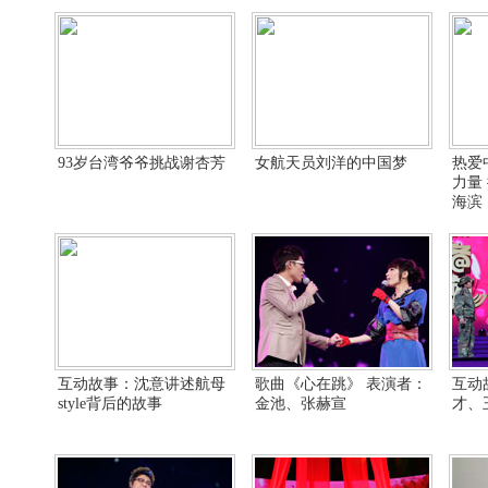
93岁台湾爷爷挑战谢杏芳
女航天员刘洋的中国梦
热爱
力量
海滨
互动故事：沈意讲述航母
歌曲《心在跳》 表演者：
互动
style背后的故事
金池、张赫宣
才、