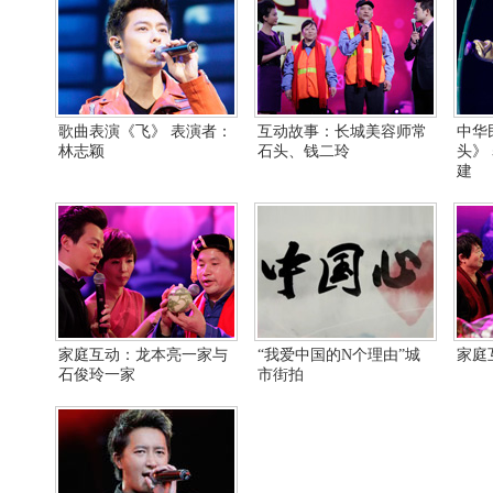
歌曲表演《飞》 表演者：
互动故事：长城美容师常
中华
林志颖
石头、钱二玲
头》
建
家庭互动：龙本亮一家与
“我爱中国的N个理由”城
家庭
石俊玲一家
市街拍