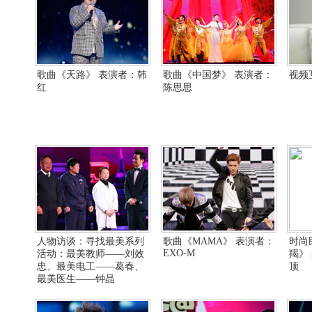
歌曲《天路》 表演者：韩
歌曲《中国梦》 表演者：
视频
红
陈思思
人物访谈：寻找最美系列
歌曲《MAMA》 表演者：
时尚
EXO-M
活动：最美教师——刘效
羯》
忠、最美电工——葛春、
顶
最美医生——钟晶