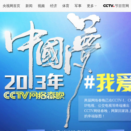
央视网首页
新闻
视频
经济
体育
军事
更多
节目官网
两届网络春晚已在CCTV-1、C
IP电视、公交电视等终端播出
CCTV网络春晚，网聚回家
的幸福版图！