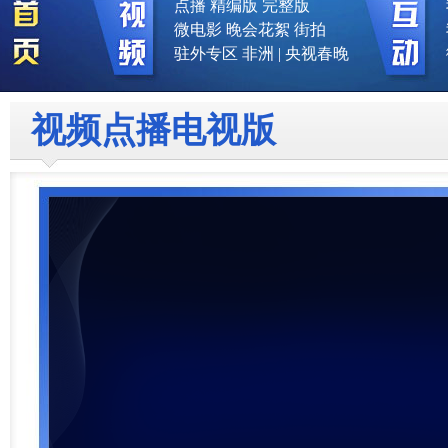
点播
精编版
完整版
微电影
晚会花絮
街拍
驻外专区
非洲
|
央视春晚
视频点播电视版