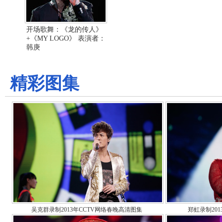
开场歌舞：《龙的传人》
+《MY LOGO》 表演者：
韩庚
精彩图集
吴克群录制2013年CCTV网络春晚高清图集
郑虹录制20