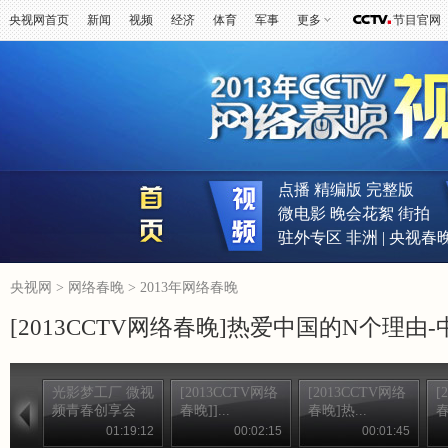
央视网首页
新闻
视频
经济
体育
军事
更多
节目官网
点播
精编版
完整版
微电影
晚会花絮
街拍
驻外专区
非洲
|
央视春
央视网
>
网络春晚
>
2013年网络春晚
[2013CCTV网络春晚]热爱中国的N个理
光影梦工厂 微视
[2013CCTV网络
[2013CCTV网络
[
频青春创享会
春晚]]...
春晚]热...
春
01:19:12
00:02:15
00:01:45