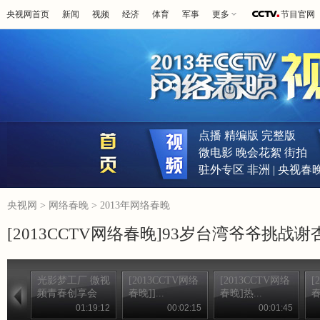
央视网首页
新闻
视频
经济
体育
军事
更多
节目官网
点播
精编版
完整版
微电影
晚会花絮
街拍
驻外专区
非洲
|
央视春
央视网
>
网络春晚
>
2013年网络春晚
[2013CCTV网络春晚]93岁台湾爷爷挑战谢
光影梦工厂 微视
[2013CCTV网络
[2013CCTV网络
[
频青春创享会
春晚]]...
春晚]热...
春
01:19:12
00:02:15
00:01:45