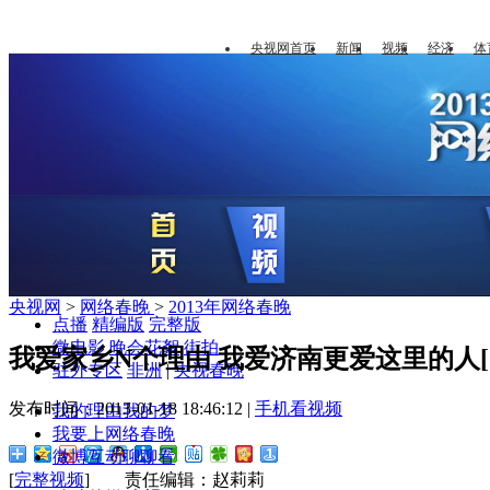
央视网首页
新闻
视频
经济
体
央视网
>
网络春晚
>
2013年网络春晚
点播
精编版
完整版
微电影
晚会花絮
街拍
我爱家乡N个理由 我爱济南更爱这里的人[
驻外专区
非洲
|
央视春晚
发布时间：2013-01-18 18:46:12 |
手机看视频
我的理由我的梦
我要上网络春晚
微博互动聊聊看
[
完整视频
] 责任编辑：赵莉莉