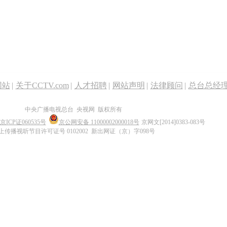
网站
|
关于CCTV.com
|
人才招聘
|
网站声明
|
法律顾问
|
总台总经
中央广播电视总台 央视网 版权所有
京ICP证060535号
京公网安备 11000002000018号
京网文[2014]0383-083号
上传播视听节目许可证号 0102002 新出网证（京）字098号