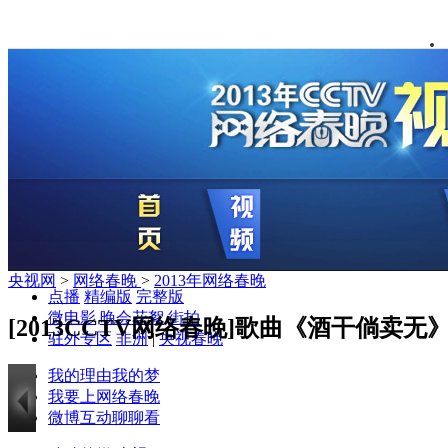
央视网
>
网络春晚
>
2013年网络春晚
点播
精编版
完整版
微电影
晚会花絮
街拍
[2013CCTV网络春晚]歌曲《酒干倘卖无
驻外专区
非洲
|
央视春晚
我的理由我的梦
我要上网络春晚
微博互动聊聊看