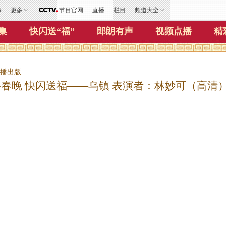
事
更多
节目官网
直播
栏目
频道大全
集
快闪送“福”
郎朗有声
视频点播
精
视播出版
网络春晚 快闪送福——乌镇 表演者：林妙可（高清