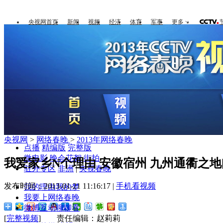
央视网首页
新闻
视频
经济
体育
军事
更多
央视网
>
网络春晚
>
2013年网络春晚
点播
精编版
完整版
微电影
晚会花絮
街拍
我爱家乡N个理由 安徽宿州 九州通衢之地[
驻外专区
非洲
|
央视春晚
发布时间：2013-01-21 11:16:17 |
手机看视频
我的理由我的梦
我要上网络春晚
微博互动聊聊看
[
完整视频
] 责任编辑：赵莉莉