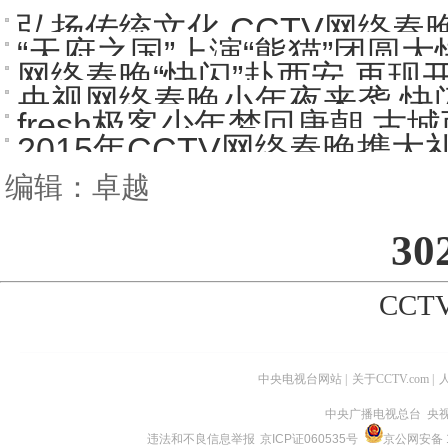
弘扬传统文化 CCTV网络春
“天府之国”上演“熊猫”团圆大
网络春晚“快闪”赴西安 再现开
央视网络春晚小年夜来袭 快闪
fresh极客少年梦回唐朝 古城
2015年CCTV网络春晚携
编辑：卓越
30
CCTV
中央电视台网站
|
关于CCTV.com
|
中央广播电视总台 央
违法和不良信息举报
京ICP证060535号
京公网安备 1