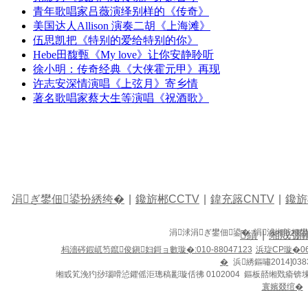
青年歌唱家吕薇演绎别样的《传奇》
美国达人Allison 演奏二胡《上海滩》
伍思凯把《特别的爱给特别的你》
Hebe田馥甄《My love》让你安静聆听
徐小明：传奇经典《大侠霍元甲》再现
许志安深情演唱《上弦月》寄乡情
著名歌唱家蔡大生等演唱《祝酒歌》
涓ぎ鐢佃鍙扮綉绔�
|
鑱旂郴CCTV
|
鍏充簬CNTV
|
鑱旂
涓浗涓ぎ鐢佃鍙� 涓浗缃戠粶
績
|
缃戝弸
杩濇硶鍜屼笉鑹俊鎭妇鎶ョ數璇�:010-88047123
浜琁CP璇�06
�
浜綉鏂嘯2014]038
缃戜笂浼犳挱瑙嗗惉鑺傜洰璁稿彲璇佸彿 0102004 鏂板嚭缃戣瘉锛
寰嬪叕绾�