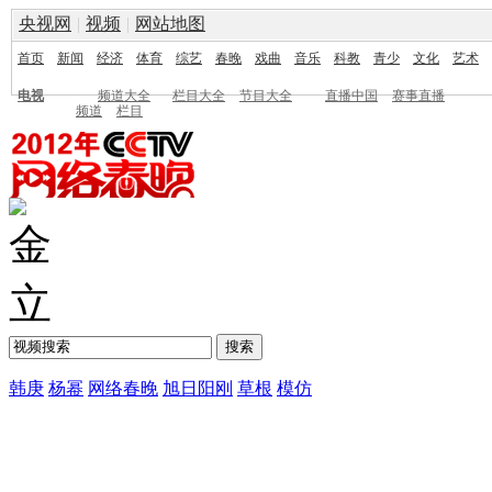
央视网
|
视频
|
网站地图
首页
新闻
经济
体育
综艺
春晚
戏曲
音乐
科教
青少
文化
艺术
电视
频道大全
栏目大全
节目大全
直播中国
赛事直播
频道
栏目
韩庚
杨幂
网络春晚
旭日阳刚
草根
模仿