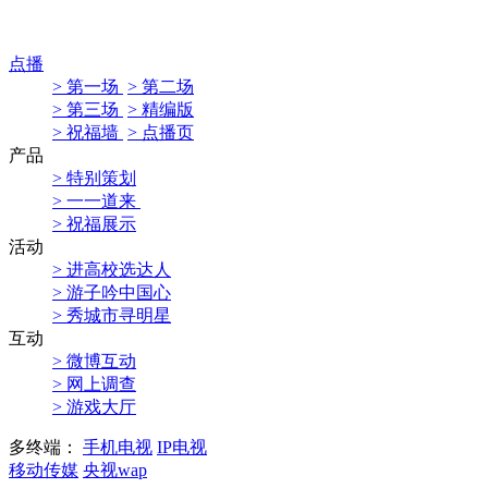
点播
> 第一场
> 第二场
> 第三场
> 精编版
> 祝福墙
> 点播页
产品
> 特别策划
> 一一道来
> 祝福展示
活动
> 进高校选达人
> 游子吟中国心
> 秀城市寻明星
互动
> 微博互动
> 网上调查
> 游戏大厅
多终端：
手机电视
IP电视
移动传媒
央视wap