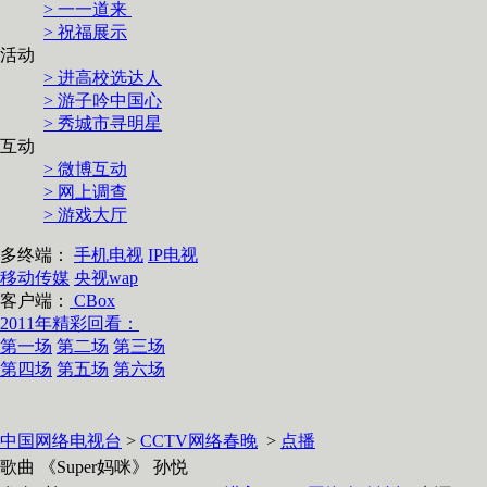
> 一一道来
> 祝福展示
活动
> 进高校选达人
> 游子吟中国心
> 秀城市寻明星
互动
> 微博互动
> 网上调查
> 游戏大厅
多终端：
手机电视
IP电视
移动传媒
央视wap
客户端：
CBox
2011年精彩回看：
第一场
第二场
第三场
第四场
第五场
第六场
中国网络电视台
>
CCTV网络春晚
>
点播
歌曲 《Super妈咪》 孙悦