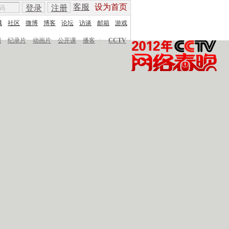
客服
设为首页
登录
注册
城
社区
微博
博客
论坛
访谈
邮箱
游戏
剧
纪录片
动画片
公开课
播客
|
CCTV