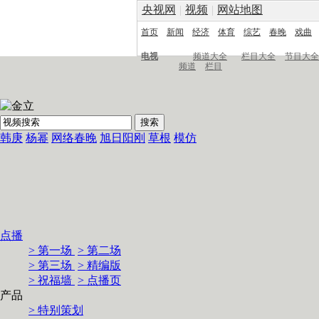
央视网
|
视频
|
网站地图
首页
新闻
经济
体育
综艺
春晚
戏曲
电视
频道大全
栏目大全
节目大全
频道
栏目
韩庚
杨幂
网络春晚
旭日阳刚
草根
模仿
点播
> 第一场
> 第二场
> 第三场
> 精编版
> 祝福墙
> 点播页
产品
> 特别策划