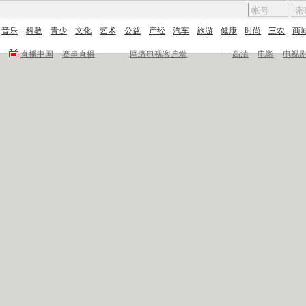
音乐
科教
青少
文化
艺术
公益
产经
汽车
旅游
健康
时尚
三农
商
直播中国
赛事直播
网络电视客户端
|
高清
电影
电视