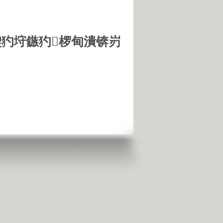
鍥犳垨鏃犳椤甸潰锛岃