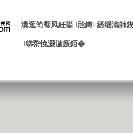
瀵逛笉璧凤紝鍙兘鏄綉缁滃師
绋嶅悗灏濊瘯銆�