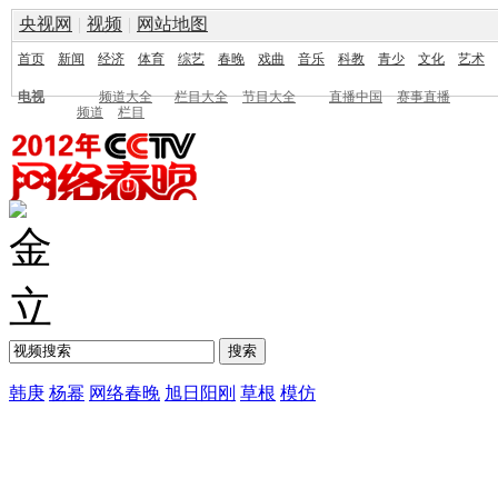
央视网
|
视频
|
网站地图
首页
新闻
经济
体育
综艺
春晚
戏曲
音乐
科教
青少
文化
艺术
电视
频道大全
栏目大全
节目大全
直播中国
赛事直播
频道
栏目
韩庚
杨幂
网络春晚
旭日阳刚
草根
模仿