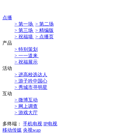
点播
> 第一场
> 第二场
> 第三场
> 精编版
> 祝福墙
> 点播页
产品
> 特别策划
> 一一道来
> 祝福展示
活动
> 进高校选达人
> 游子吟中国心
> 秀城市寻明星
互动
> 微博互动
> 网上调查
> 游戏大厅
多终端：
手机电视
IP电视
移动传媒
央视wap