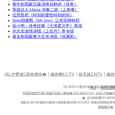
青年歌唱家吕薇演绎别样的《传奇》
美国达人Allison 演奏二胡《上海滩》
伍思凯把《特别的爱给特别的你》
Hebe田馥甄《My love》让你安静聆听
徐小明：传奇经典《大侠霍元甲》再现
许志安深情演唱《上弦月》寄乡情
著名歌唱家蔡大生等演唱《祝酒歌》
涓ぎ鐢佃鍙扮綉绔�
|
鑱旂郴CCTV
|
鍏充簬CNTV
|
鑱旂
涓浗涓ぎ鐢佃鍙� 涓浗缃戠粶
績
|
缃戝弸
杩濇硶鍜屼笉鑹俊鎭妇鎶ョ數璇�:010-88047123
浜琁CP璇�06
�
浜綉鏂嘯2014]038
缃戜笂浼犳挱瑙嗗惉鑺傜洰璁稿彲璇佸彿 0102004 鏂板嚭缃戣瘉锛
寰嬪叕绾�